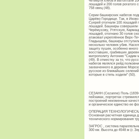
четверти хлеба и вытоптали 10
лошадей и 200 голов рогатого с
758 овец (48).
Серии башкирских набегов подв
Царёво Городище. Так, в Иковс
Суерей отогнали 100 лошадей п
лошадей. Башкиры совершили н
Черёмухову, Утятскую, Кармацк
лошадей, отогнано 30 голов ск
атаковал укреплённое Верх-Те
Гладыщева, башкиры отступили,
несколько человек убив. Насел
защиту пушек, особенно много
восставших, грабивших деревн
митрополиту Антонию "Сидим мы
(49). В отместку за то, что р
набегов являлся рейд полковни
захваченного в деревне Морозо
русское из ближайших селений 
которые в степь ходили" (50).
СЕЗАНН (Cezanne) Поль (1839-
пейзажах, портретах стремилс
построений неизменные качеств
и органическое единство ее фор
ОПЕРАЦИЯ ТЕХНОЛОГИЧЕСКАЯ , 
Основная расчетная единица д
технического нормирования тр
ЗАГРОС , система параллельных
300 км. Высота до 4548 м (г. З