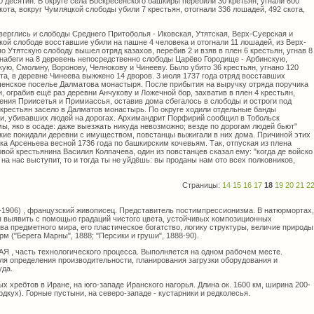
0 десятин. В округе села Воскресенского башкиры перебили 30 кретьян, угнали 600
кота, вокруг Чумляцкой слободы убили 7 крестьян, отогнали 336 лошадей, 492 скота,
ерглись и слободы Среднего Притоболья - Иковская, Утятская, Верх-Суерская и
кой слободе восставшие убили на пашне 4 человека и отогнали 11 лошадей, из Верх-
о Утятскую слободу вышел отряд казахов, перебив 2 и взяв в плен 6 крестьян, угнав 8
абеги на 8 деревень непосредственно слободы Царёво Городище - Арбинскую,
ую, Смолину, Воронову, Челнокову и Чинееву. Было убито 36 крестьян, угнано 120
ота, в деревне Чинеева выжжено 14 дворов. 3 июля 1737 года отряд восставших
ченское поселье Далматова монастыря. После прибытия на выручку отряда поручика
 ограбив ещё раз деревни Анчукову и Ложечной бор, захватив в плен 4 крестьян,
ения Приисетья и Примиассья, оставив дома сбегалось в слободы и остроги под
 крестьян засело в Далматов монастырь. По округе ходили отдельные банды
и, убивавших людей на дорогах. Архимандрит Порфирий сообщил в Тобольск
, яко в осаде: даже выезжать никуда невозможно; везде по дорогам людей бьют"
усские покидали деревни с имуществом, повстанцы выжигали в них дома. Причиной этих
ка Арсеньева весной 1736 года по башкирским кочевьям. Так, отпуская из плена
вой крестьянина Василия Колпачева, один из повстанцев сказал ему: "когда де войско
на нас выступит, то и тогда ты не уйдёшь: вы проданы нам ото всех полковников,
Страницы:
14
15
16
17
18
19
20
21
2
1906) , французский живописец. Представитель постимпрессионизма. В натюрмортах,
я выявить с помощью градаций чистого цвета, устойчивых композиционных
а предметного мира, его пластическое богатство, логику структуры, величие природы
м ("Берега Марны", 1888; "Персики и груши", 1888-90).
часть технологического процесса. Выполняется на одном рабочем месте.
ля определения производительности, планирования загрузки оборудования и
уда.
 хребтов в Иране, на юго-западе Иранского нагорья. Длина ок. 1600 км, ширина 200-
ердкух). Горные пустыни, на северо-западе - кустарники и редколесья.