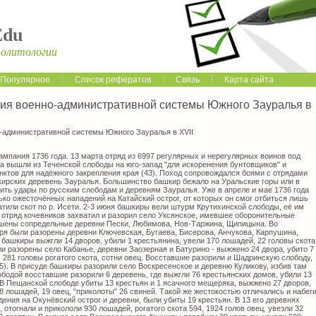
Edu
политологии
Популярное
Список рефератов
Связь
Карта сайта
ия военно-административной системы Южного Зауралья в
-административной системы Южного Зауралья в XVII
мпания 1736 года. 13 марта отряд из 6997 регулярных и нерегулярных воинов под
а вышли из Теченской слободы на юго-запад "для искоренения бунтовщиков" и
нктов для надёжного закрепления края (43). Поход сопровождался боями с отрядами
ирских деревень Зауралья. Большинство башкир бежало на Уральские горы или в
сить удары по русским слободам и деревням Зауралья. Уже в апреле и мае 1736 года
ко ожесточённых нападений на Катайский острог, от которых он смог отбиться лишь
тили скот по р. Исети. 2-3 июня башкиры вели штурм Крутихинской слободы, её им
я отряд кочевников захватил и разорил село Уксянское, имевшее оборонительные
ушены сопредельные деревни Пески, Любимова, Нов-Таржина, Щипицына. Во
я были разорены деревни Ключевская, Бугаева, Бисерова, Анчукова, Карпушина,
 башкиры выжгли 14 дворов, убили 1 крестьянина, увели 170 лошадей, 22 головы скота
ли разорены село Кабанье, деревни Заозерная и Батурино - выжжено 24 двора, убито 7
, 281 головы рогатого скота, сотни овец. Восставшие разорили и Шадринскую слободу,
(45). В присуде башкиры разорили село Воскресенское и деревню Куликову, избив там
ободой восставшие разорили 6 деревень, где выжгли 76 крестьянских домов, убили 13
). В Пещанской слободе убиты 13 крестьян и 1 ясачного мещеряка, выжжено 27 дворов,
58 лошадей, 19 овец, "приколоты" 26 свиней. Такой же жестокостью отличались и набег
ения на Окунёвский острог и деревни, были убиты 19 крестьян. В 13 его деревнях
отогнали и прикололи 930 лошадей, рогатого скота 594, 1924 голов овец, увезли 32