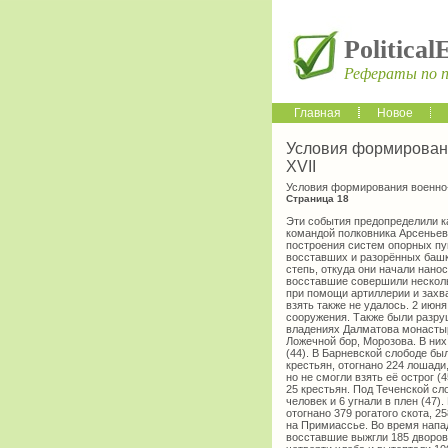
Political
Рефераты по 
Главная
Новое
Условия формирован
XVII
Условия формирования военно
Страница 18
Эти события предопределили ка
командой полковника Арсеньев
построения систем опорных пу
восставших и разорённых башк
степь, откуда они начали нано
восставшие совершили несколь
при помощи артиллерии и захва
взять также не удалось. 2 июн
сооружения. Также были разр
владениях Далматова монастыр
Ложечной бор, Морозова. В них
(44). В Барневской слободе бы
крестьян, отогнано 224 лошади
но не смогли взять её острог 
25 крестьян. Под Теченской сл
человек и 6 угнали в плен (47
отогнано 379 рогатого скота, 2
на Примиассье. Во время напад
восставшие выжгли 185 дворов, 