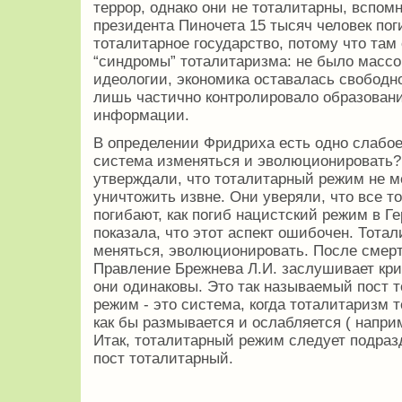
террор, однако они не тоталитарны, вспом
президента Пиночета 15 тысяч человек пог
тоталитарное государство, потому что там
“синдромы” тоталитаризма: не было массо
идеологии, экономика оставалась свободн
лишь частично контролировало образовани
информации.
В определении Фридриха есть одно слабое
система изменяться и эволюционировать?
утверждали, что тоталитарный режим не м
уничтожить извне. Они уверяли, что все т
погибают, как погиб нацистский режим в Г
показала, что этот аспект ошибочен. Тот
меняться, эволюционировать. После смер
Правление Брежнева Л.И. заслушивает крит
они одинаковы. Это так называемый пост 
режим - это система, когда тоталитаризм 
как бы размывается и ослабляется ( напри
Итак, тоталитарный режим следует подраз
пост тоталитарный.