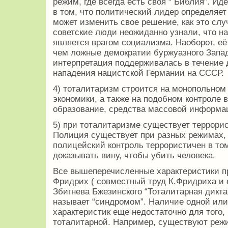
режим, где всегда есть своя “ Библия”. И
в том, что политический лидер определяет
может изменить свое решение, как это случ
советские люди неожиданно узнали, что н
является врагом социализма. Наоборот, е
чем ложные демократии буржуазного Запа
интерпретация поддерживалась в течение 
нападения нацистской Германии на СССР.
4) тоталитаризм строится на монопольном
экономики, а также на подобном контроле 
образование, средства массовой информац
5) при тоталитаризме существует террори
Полиция существует при разных режимах, 
полицейский контроль террористичен в том
доказывать вину, чтобы убить человека.
Все вышеперечисленные характеристики п
Фридрих ( совместный труд К.Фридриха и е
Збигнева Бжезинского “Тоталитарная диктат
называет “синдромом”. Наличие одной или
характеристик еще недостаточно для того,
тоталитарной. Например, существуют реж