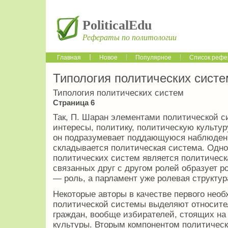
PoliticalEdu
Рефераты по политологии
Главная
Новое
Популярное
Список рефе
Типология политических систе
Типология политических систем
Страница 6
Так, П. Шаран элементами политической с
интересы, политику, политическую культуру
он подразумевает поддающуюся наблюдени
складывается политическая система. Одно
политических систем является политическа
связанных друг с другом ролей образует р
— роль, а парламент уже ролевая структур
Некоторые авторы в качестве первого нео
политической системы выделяют относите
граждан, вообще избирателей, стоящих на
культуры. Вторым компонентом политическ