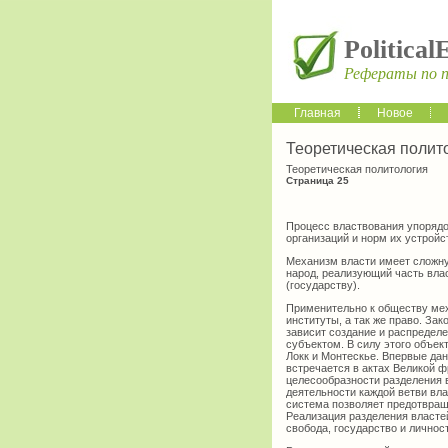
Political
Рефераты по 
Главная
Новое
Теоретическая полит
Теоретическая политология
Страница 25
Процесс властвования упорядо
организаций и норм их устройс
Механизм власти имеет сложну
народ, реализующий часть вла
(государству).
Применительно к обществу мех
институты, а так же право. За
зависит создание и распредел
субъектом. В силу этого объек
Локк и Монтескье. Впервые да
встречается в актах Великой ф
целесообразности разделения в
деятельности каждой ветви вла
система позволяет предотвраща
Реализация разделения власте
свобода, государство и личнос