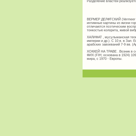
Разделение властей реализуетс
ВЕРМЕР ДЕЛФТСКИЙ (Vermeer va
интимные картины из жизни гор
отличаются поэтическим воспр
тонкостью колорита, живой виб
ХАЛИФАТ , мусульманская теок
империи и др.). С 10 в. в Зап
арабских завоеваний 7-9 вв. (
ХОККЕЙ НА ТРАВЕ . Возник в се
ФИХ (FIH; основана в 1924) 10
мира, с 1970 - Европы.