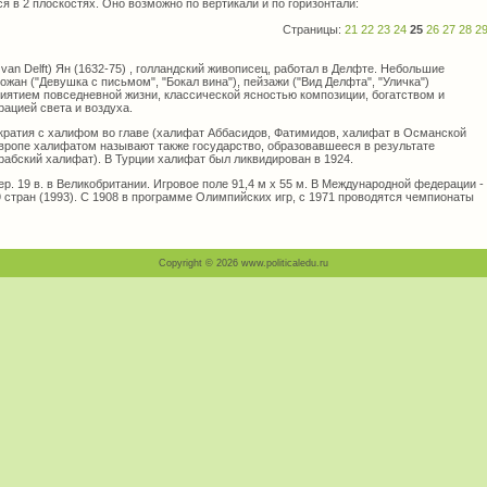
я в 2 плоскостях. Оно возможно по вертикали и по горизонтали:
Страницы:
21
22
23
24
25
26
27
28
2
n Delft) Ян (1632-75) , голландский живописец, работал в Делфте. Небольшие
ожан ("Девушка с письмом", "Бокал вина"), пейзажи ("Вид Делфта", "Уличка")
иятием повседневной жизни, классической ясностью композиции, богатством и
рацией света и воздуха.
ратия с халифом во главе (халифат Аббасидов, Фатимидов, халифат в Османской
. Европе халифатом называют также государство, образовавшееся в результате
Арабский халифат). В Турции халифат был ликвидирован в 1924.
р. 19 в. в Великобритании. Игровое поле 91,4 м х 55 м. В Международной федерации -
9 стран (1993). С 1908 в программе Олимпийских игр, с 1971 проводятся чемпионаты
Copyright © 2026 www.politicaledu.ru