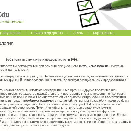
Edu
политологии
Популярное
Список рефератов
Связь
Карта сайта
ология
(объяснить структуру народовластия в РФ).
чивается и регулируется при помощи специального
механизма власти
- системы
тва и деятельности.
ю и иерархичную структуру. Первичным субъектом власти, ее источником, является
стных функций непосредственно, а часть -делигируя официальному представителю
анизмом власти выступают государственные органы и другие политические
конное право государства разрабатывать и претворять в жизнь решения, от которых
ение ценностей, не может осуществляться из единого центра, единым властвующим
тивно вытекает
проблема разделения властей.
Активными разработчиками ее были
нный принцип официально был закреплен в конституции США, упоминание о нем
ранцузской революции. Политический опыт этих стран свидетельствует о
ластей, т.к. оно позволяет не только конкретно определить рамки и функции
сти, но и установить контроль, внедрить систему «сдержек и противовесов». Данная
ть злоупотребление властью, узурпацию одной ветвью власти других и т.п.
й дает возможность гармонично соединять такие аспекты жизни общества как власть и
ть, под углом зрения самоценности последней.