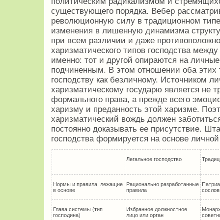
политическим радикализмом и стремящих
существующего порядка. Вебер рассматрив
революционную силу в традиционном типе
изменения в лишенную динамизма структур
при всем различии и даже противоположно
харизматического типов господства между 
именно: тот и другой опираются на личны
подчиненным. В этом отношении оба этих 
господству как безличному. Источником л
харизматическому государю является не тр
формального права, а прежде всего эмоцио
харизму и преданность этой харизме. Поэт
харизматический вождь должен заботиться
постоянно доказывать ее присутствие. Шта
господства формируется на основе личной
Легальное господство
Традиц
Нормы и правила, лежащие
Рационально разработанные
Патриа
в основе
правила
сосло
Глава системы (тип
Избранное должностное
Монарх
господина)
лицо или орган
советн