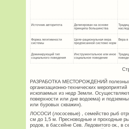
Источник авторитета
Делигирован на основе
Традиц
принципа большинства
наслед
Форма легитимности
Целе-рациональная вера
Вера в
системы
предписанной системе норм
Доминирующий тип
Инструментальное или иное
Традиц
социального поведения
социальное поведение
поведе
Ст
РАЗРАБОТКА МЕСТОРОЖДЕНИЙ полезных и
организационно-технических мероприятий
ископаемых из недр Земли. Осуществляют
поверхности или дне водоема) и подземн
или буровых скважин).
ЛОСОСИ (лососевые) , семейство рыб отр
см до 1,5 м. Пресноводные и проходные р
родов, в бассейне Сев. Ледовитого ок., в 