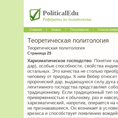
PoliticalEdu
Рефераты по политологии
Главная
Новое
Популярное
Список рефе
Теоретическая политология
Теоретическая политология
Страница 29
Харизматическое господство
. Понятие х
дар), особые способности, свойства инди
остальных. Это качества не столько приоб
человеку от природы. К ним Вебер относит
пророческий дар, выдающуюся силу духа и
легитимного господства представляет соб
традиционному. Если традиционный тип г
приверженностью к обычному, раз и навсег
харизматический, напротив, опирается на 
не признававшееся. Он возникает в услов
кризиса и способствует появлению вожде