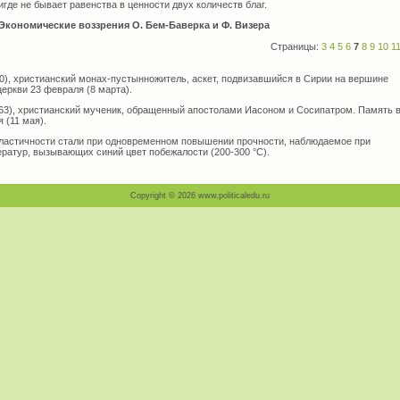
игде не бывает равенства в ценности двух количеств благ.
 Экономические воззрения О. Бем-Баверка и Ф. Визера
Страницы:
3
4
5
6
7
8
9
10
1
0), христианский монах-пустынножитель, аскет, подвизавшийся в Сирии на вершине
еркви 23 февраля (8 марта).
 63), христианский мученик, обращенный апостолами Иасоном и Сосипатром. Память 
 (11 мая).
стичности стали при одновременном повышении прочности, наблюдаемое при
ратур, вызывающих синий цвет побежалости (200-300 °С).
Copyright © 2026 www.politicaledu.ru