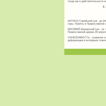
тогда как в действительности н
3.
АНТИОХ Сирийский (ум . до 44
горы. Память в Православной ц
ЕВСЕВИЙ Керкирский (ум . ок.
Православной церкви 28 апреля
СИНЕЛОМКОСТЬ , снижение пла
деформации в интервале темпе