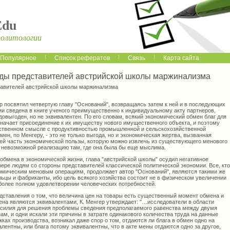
Edu
политологии
Популярное
Список рефератов
Связь
Карта сайта
яды представителей австрийской школы маржинализма
тавителей австрийской школы маржинализма
р посвятил четвертую главу "Оснований", возвращаясь затем к ней и в последующих
ии сведена в книге ученого преимущественно к индивидуальному акту партнеров,
довыгоден, но не эквивалентен. По его словам, всякий экономический обмен благ для
ачает присоединение к их имуществу нового имущественного объекта, и поэтому
йственном смысле с продуктивностью промышленной и сельскохозяйственной
мен, по Менгеру, - это не только выгода, но и экономическая жертва, вызванная
й часть экономической пользы, которую можно извлечь из существующего менового
т невозможной реализацию там, где она была бы еще мыслима.
обмена в экономической жизни, глава "австрийской школы" осудил негативное
фере людям со стороны представителей классической политической экономии. Все, кто
ономическим меновым операциям, продолжает автор "Оснований", являются такими же
ьцы и фабриканты, ибо цель всякого хозяйства состоит не в физическом увеличении
 более полном удовлетворении человеческих потребностей.
едставления о том, что величина цен на товары есть существенный момент обмена и
мена являются эквивалентами, К. Менгер утверждает: "…исследователи в области
усилия для решения проблемы сведения предполагаемого равенства между двумя
нам, и одни искали эти причины в затрате одинакового количества труда на данные
жках производства, возникал даже спор о том, отдаются ли блага в обмен одно на
алентны, или блага потому эквивалентны, что в акте мены отдаются одно за другое,