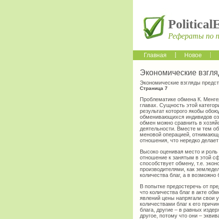
Political
Рефераты по 
Главная
Новое
Экономические взгл
Экономические взгляды предс
Страница 7
Проблематике обмена К. Менге
главах. Сущность этой категор
результат которого якобы обою
обменивающихся индивидов озн
обмен можно сравнить в хозя
деятельности. Вместе м тем об
меновой операцией, отнимающе
отношения, что нередко делае
Высоко оценивая место и роль 
отношение к занятым в этой с
способствует обмену, т.е. эк
производителями, как земледел
количества благ, а в возможно
В попытке предостеречь от пр
что количества благ в акте об
явлений цены напрягали свои 
количествами благ к его причи
блага, другие – в равных издер
другое, потому что они – эквив