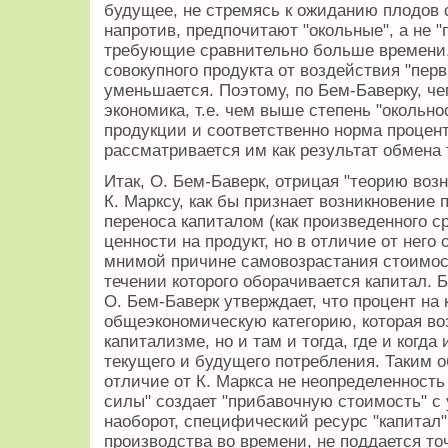
будущее, не стремясь к ожиданию плодов с
напротив, предпочитают "окольные", а не 
требующие сравнительно больше времени, 
совокупного продукта от воздействия "пер
уменьшается. Поэтому, по Бем-Баверку, ч
экономика, т.е. чем выше степень "окольно
продукции и соответственно норма процент
рассматривается им как результат обмена 
Итак, О. Бем-Баверк, отрицая "теорию воз
К. Марксу, как бы признает возникновение
переноса капиталом (как произведенного с
ценности на продукт, но в отличие от него 
мнимой причине самовозрастания стоимост
течении которого оборачивается капитал. Б
О. Бем-Баверк утверждает, что процент на
общеэкономическую категорию, которая воз
капитализме, но и там и тогда, где и когд
текущего и будущего потребления. Таким о
отличие от К. Маркса не неопределенност
силы" создает "прибавочную стоимость" с 
наоборот, специфический ресурс "капитал"
производства во времени, не поддается т