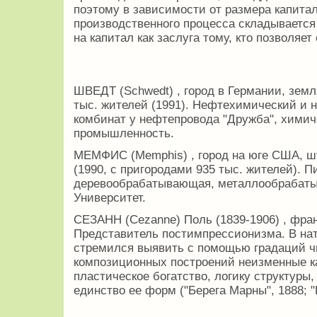
поэтому в зависимости от размера капита
производственного процесса складываетс
на капитал как заслуга тому, кто позволяе
ШВЕДТ (Schwedt) , город в Германии, земля
тыс. жителей (1991). Нефтехимический и
комбинат у нефтепровода "Дружба", химич
промышленность.
МЕМФИС (Memphis) , город на юге США, шт
(1990, с пригородами 935 тыс. жителей). 
деревообрабатывающая, металлообрабат
Университет.
СЕЗАНН (Cezanne) Поль (1839-1906) , фра
Представитель постимпрессионизма. В нат
стремился выявить с помощью градаций чи
композиционных построений неизменные ка
пластическое богатство, логику структуры
единство ее форм ("Берега Марны", 1888; "