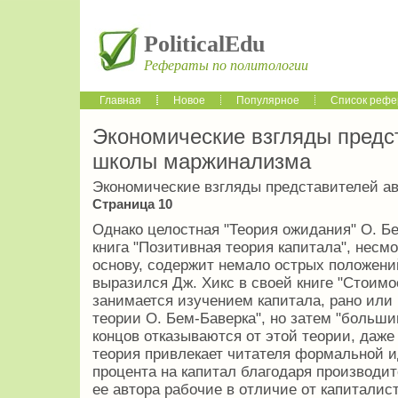
PoliticalEdu
Рефераты по политологии
Главная
Новое
Популярное
Список рефе
Экономические взгляды предс
школы маржинализма
Экономические взгляды представителей а
Страница 10
Однако целостная "Теория ожидания" О. Бе
книга "Позитивная теория капитала", несм
основу, содержит немало острых положени
выразился Дж. Хикс в своей книге "Стоимос
занимается изучением капитала, рано или
теории О. Бем-Баверка", но затем "больши
концов отказываются от этой теории, даже
теория привлекает читателя формальной и
процента на капитал благодаря производит
ее автора рабочие в отличие от капиталис