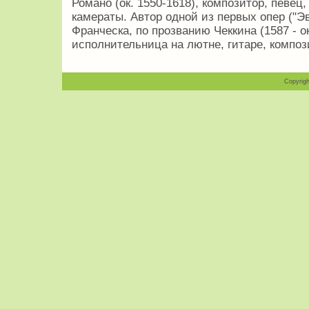
Романо (ок. 1550-1618), композитор, певец
камераты. Автор одной из первых опер ("Эв
Франческа, по прозванию Чеккина (1587 - о
исполнительница на лютне, гитаре, композ
Copyrigh