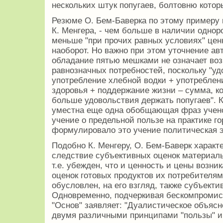
нескольких штук попугаев, болтовню котор
Резюме О. Бем-Баверка по этому примеру по
К. Менгера, - чем больше в наличии однор
меньше "при прочих равных условиях" цен
наоборот. Но важно при этом уточнение авт
обладание пятью мешками не означает во
равнозначных потребностей, поскольку "уд
употребление хлебной водки + употреблен
здоровья + поддержание жизни – сумма, кот
больше удовольствия держать попугаев". Кр
уместна еще одна обобщающая фраз учено
учение о предельной пользе на практике г
формулировало это учение политическая э
Подобно К. Менгеру, О. Бем-Баверк характе
следствие субъективных оценок материаль
т.е. убежден, что и ценность и цены возн
оценок готовых продуктов их потребителям
обусловлен, на его взгляд, также субъект
Одновременно, подчеркивая бескомпромисс
"Основ" заявляет: "Дуалистическое объяс
двумя различными принципами "пользы" и 