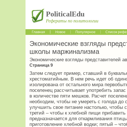
PoliticalEdu
Рефераты по политологии
Главная
Новое
Популярное
Список рефе
Экономические взгляды предс
школы маржинализма
Экономические взгляды представителей а
Страница 9
Затем следует пример, ставший в буквал
хрестоматийным. В нем речь идет об один
изолирована от остального мира первобытн
поселенец рассчитывает употребить запас 
в количестве пяти мешков. Расчет поселен
необходим, чтобы не умереть с голода до
улучшить свое питание настолько, чтобы с
третий – чтобы к хлебной пищи прибавить
предназначается для откармливания птицы
приготовление хлебной водки; пятый – что