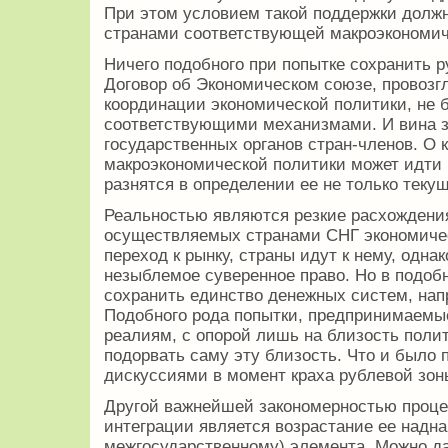
При этом условием такой поддержки долж
странами соответствующей макроэкономич
Ничего подобного при попытке сохранить р
Договор об Экономическом союзе, провоз
координации экономической политики, не 
соответствующими механизмами. И вина зд
государственных органов стран-членов. О 
макроэкономической политики может идти 
разнятся в определении ее не только текущ
Реальностью являются резкие расхождени
осуществляемых странами СНГ экономиче
переход к рынку, страны идут к нему, однако
незыблемое суверенное право. Но в подоб
сохранить единство денежных систем, нап
Подобного рода попытки, предпринимаемы
реалиям, с опорой лишь на близость поли
подорвать саму эту близость. Что и было
дискуссиями в момент краха рублевой зон
Другой важнейшей закономерностью проце
интеграции является возрастание ее надна
межгосударственному) элемента. Можно да