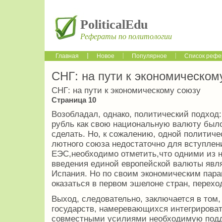
PoliticalEdu
Рефераты по политологии
Главная
Новое
Популярное
Список рефе
СНГ: на пути к экономическом
СНГ: на пути к экономическому союзу
Страница 10
Возобладал, однако, политический подхо
рубль как свою национальную валюту было
сделать. Но, к сожалению, одной политиче
лютного союза недостаточно для вступлени
ЕЭС,необходимо отметить,что одними из 
введения единой европейской валюты явл
Испания. Но по своим экономическим пара
оказаться в первом эшелоне стран, перех
Выход, следовательно, заключается в том
государств, намеревающихся интегрироват
совместными усилиями необходимую подд