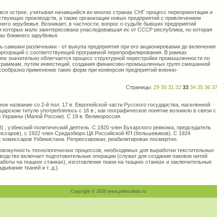
все острее, учитывая начавшийся во многих странах СНГ процесс переориентации и
твующих производств, а также организации новых предприятий с привлечением
ьнего зерубежья. Возникает, в частности, вопрос о судьбе бывших предприятий
ии которых мало заинтересована унаследовавшая их от СССР республика, но которая
ах ближнего зарубежья.
ь самыми различными - от выкупа предприятия при его акционировании до включения
орпораций с соответствующей программой перепрофилирования. В рамках
ипе значительно облегчается процесс структурной перестройки промышленности по
граммам, путем инвестиций, создания финансово-промышленных групп смешанной
сообразно применение таких форм при конверсии предприятий военно-
Страницы:
29
30
31
32
33
34
35
36
3
 название со 2-й пол. 17 в. Европейской части Русского государства, населенной
арском титуле употреблялось с 16 в.; как географическое понятие возникло в связи с
Украины (Малой России). С 19 в. Великороссия.
 , узбекский политический деятель. С 1920 член Бухарского ревкома, председатель
иссаров), с 1922 член Средазбюро ЦК Российской КП (большевиков). С 1924
 комиссаров Узбекистана. Репрессирован; реабилитирован посмертно.
купность технологических процессов, необходимых для выработки текстительных
зводство включает подготовительные операции (служат для создания паковок нитей
аботы на ткацких станках), изготовление ткани на ткацких станках и заключительные
дывание тканей и т. д.).
Copyright © 2026 www.politicaledu.ru