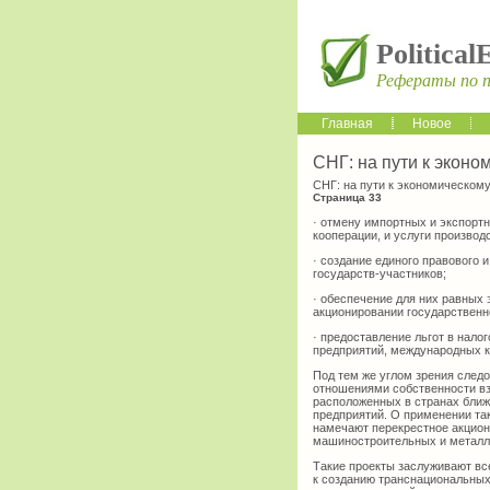
Political
Рефераты по 
Главная
Новое
СНГ: на пути к эконо
СНГ: на пути к экономическом
Страница 33
· отмену импортных и экспорт
кооперации, и услуги произво
· создание единого правового
государств-участников;
· обеспечение для них равных 
акционировании государственн
· предоставление льгот в нал
предприятий, международных к
Под тем же углом зрения след
отношениями собственности вз
расположенных в странах ближ
предприятий. О применении та
намечают перекрестное акцион
машиностроительных и металлу
Такие проекты заслуживают вс
к созданию транснациональных