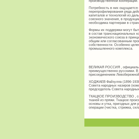
производственной кооперации.
Потребность в них ощущается 
перепрофилирования ряда дейс
капиталов и технологий из дал
союзного значения, в продукц
необходима партнерам в стран
Формы их поддержки могут быт
в состав транснациональных к
экономического союза в принц
общим или согласованным про
собственности. Особенно целе
промышленного комплекса.
ВЕЛИКАЯ РОССИЯ , официальное
преимущественно русскими. В ц
присоединением Левобережной 
ХОДЖАЕВ Файзулла (1896-1938)
Совета народных назиров (ком
председатель Совета народных
ТКАЦКОЕ ПРОИЗВОДСТВО , сово
тканей из пряжи. Ткацкое прои
основы и утка, пригодных для р
операции (чистка, стрижка, скла