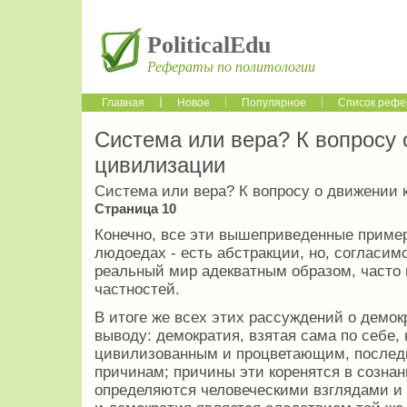
PoliticalEdu
Рефераты по политологии
Главная
Новое
Популярное
Список рефе
Система или вера? К вопросу 
цивилизации
Система или вера? К вопросу о движении 
Страница 10
Конечно, все эти вышеприведенные примеры
людоедах - есть абстракции, но, согласим
реальный мир адекватным образом, часто 
частностей.
В итоге же всех этих рассуждений о дем
выводу: демократия, взятая сама по себе, 
цивилизованным и процветающим, последн
причинам; причины эти коренятся в созна
определяются человеческими взглядами и 