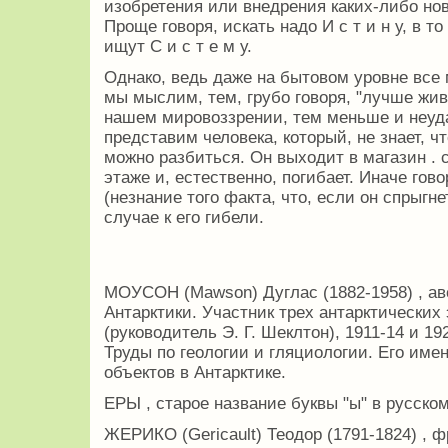
изобретения или внедрения каких-либо но
Проще говоря, искать надо И с т и н у, в то
ищут С и с т е м у.
Однако, ведь даже на бытовом уровне все 
мы мыслим, тем, грубо говоря, "лучше жи
нашем мировоззрении, тем меньше и неуда
представим человека, который, не знает, 
можно разбиться. Он выходит в магазин . 
этаже и, естественно, погибает. Иначе гов
(незнание того факта, что, если он спрыгне
случае к его гибели.
МОУСОН (Mawson) Дуглас (1882-1958) , а
Антарктики. Участник трех антарктических
(руководитель Э. Г. Шеклтон), 1911-14 и 19
Труды по геологии и гляциологии. Его име
объектов в Антарктике.
ЕРЫ , старое название буквы "ы" в русско
ЖЕРИКО (Gericault) Теодор (1791-1824) , 