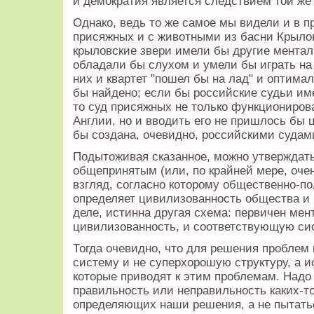
и демократия является следствием той же
Однако, ведь то же самое мы видели и в 
присяжных и с животными из басни Крылов
крыловские звери имели бы другие ментал
обладали бы слухом и умели бы играть на
них и квартет "пошел бы на лад" и оптим
бы найдено; если бы российские судьи им
то суд присяжных не только функционирова
Англии, но и вводить его не пришлось бы 
бы создана, очевидно, российскими судами
Подытоживая сказанное, можно утверждат
общепринятым (или, по крайней мере, оче
взгляд, согласно которому общественно-п
определяет цивилизованность общества и 
деле, истинна другая схема: первичен мент
цивилизованность, и соответствующую си
Тогда очевидно, что для решения проблем
систему и не суперхорошую структуру, а и
которые приводят к этим проблемам. Надо
правильность или неправильность каких-то
определяющих наши решения, а не пытать