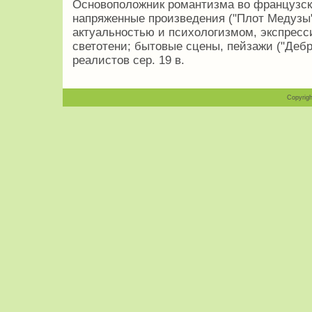
Основоположник романтизма во французск
напряженные произведения ("Плот Медузы"
актуальностью и психологизмом, экспресс
светотени; бытовые сцены, пейзажи ("Дебр
реалистов сер. 19 в.
Copyrigh