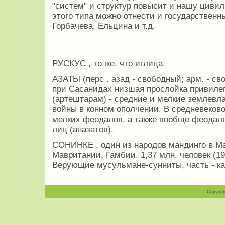
"систем" и структур повысит и нашу циви
этого типа можно отнести и государственн
Горбачева, Ельцина и т.д.
РУСКУС , то же, что иглица.
АЗАТЫ (перс . азад - свободный; арм. - св
при Сасанидах низшая прослойка привилег
(артештарам) - средние и мелкие землевл
войны в конном ополчении. В средневеков
мелких феодалов, а также вообще феодало
лиц (аназатов).
СОНИНКЕ , один из народов мандинго в Ма
Мавритании, Гамбии. 1,37 млн. человек (19
Верующие мусульмане-сунниты, часть - ка
Copyrigh