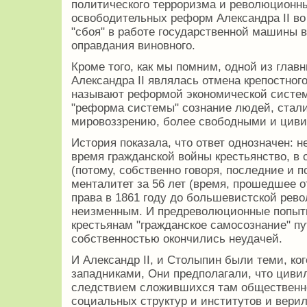
политического терроризма и революционн
освободительных реформ Александра II во
"сбоя" в работе государственной машины в
оправдания виновного.
Кроме того, как мы помним, одной из гла
Александра II являлась отмена крепостного
называют реформой экономической системы
"реформа системы" сознание людей, стали
мировоззрению, более свободными и цив
История показала, что ответ однозначен: не
время гражданской войны крестьянство, в
(потому, собственно говоря, последние и по
менталитет за 56 лет (время, прошедшее 
права в 1861 году до большевистской рево
неизменным. И предреволюционные попыт
крестьянам "гражданское самосознание" п
собственностью окончились неудачей.
И Александр II, и Столыпин были теми, к
западниками, Они предполагали, что циви
следствием сложившихся там общественно
социальных структур и институтов и верил