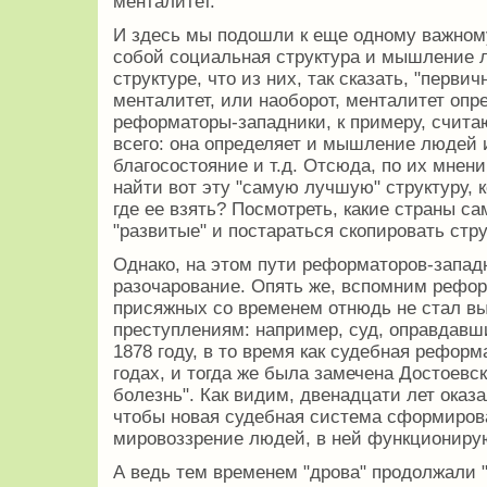
менталитет.
И здесь мы подошли к еще одному важному
собой социальная структура и мышление 
структуре, что из них, так сказать, "перви
менталитет, или наоборот, менталитет оп
реформаторы-западники, к примеру, считаю
всего: она определяет и мышление людей 
благосостояние и т.д. Отсюда, по их мнени
найти вот эту "самую лучшую" структуру, 
где ее взять? Посмотреть, какие страны с
"развитые" и постараться скопировать стр
Однако, на этом пути реформаторов-западн
разочарование. Опять же, вспомним рефор
присяжных со временем отнюдь не стал в
преступлениям: например, суд, оправдавш
1878 году, в то время как судебная реформ
годах, и тогда же была замечена Достоевс
болезнь". Как видим, двенадцати лет оказа
чтобы новая судебная система сформиров
мировоззрение людей, в ней функционир
А ведь тем временем "дрова" продолжали "