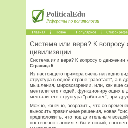
PoliticalEdu
Рефераты по политологии
Главная
Новое
Популярное
Список рефе
Система или вера? К вопросу 
цивилизации
Система или вера? К вопросу о движении 
Страница 5
Из настоящего примера очень наглядно вид
структура в одной стране "работает", а в д
мышления, мировоззрении, или, как еще с
менталитете людей, функционирующих в д
менталитете структура "работает", при друг
Можно, конечно, возразить, что со време
выносить правильные решения, новая "сис
предположить, что под длительным воздей
постепенно сложился бы и новый, соответ