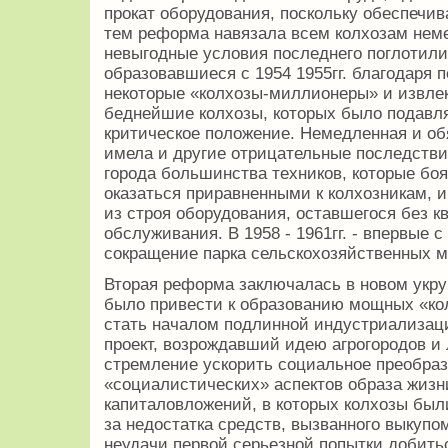
прокат оборудования, поскольку обеспечи
тем реформа навязала всем колхозам нем
невыгодные условия последнего поглотили
образовавшиеся с 1954 ­1955гг. благодаря
некоторые «колхозы-миллионеры» и извлек
беднейшие колхозы, которых было подавл
критическое положение. Немедленная и о
имела и другие отрицательные последстви
города большинства техников, которые боя
оказаться приравненными к колхозникам, 
из строя оборудования, оставшегося без 
обслуживания. В 1958 - 1961гг. - впервые с 
сокращение парка сельскохозяйственных 
Вторая реформа заключалась в новом укру
было привести к образованию мощных «ко
стать началом подлинной индустриализаци
проект, возрождавший идею агрогородов и
стремление ускорить социальное преобраз
«социалистических» аспектов образа жизн
капиталовложений, в которых колхозы были
за недостатка средств, вызванного выкупо
неудачи первой серьезной попытки добить