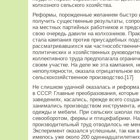
колхозного сельского хозяйства.
Реформы, порожденные желанием быстро 
получить существенные результаты, сопр
на местных партийных работников и предсе
свою очередь давили на колхозников. Пра
стала кампания против приусадебных подс
рассматривавшихся как частнособственнич
политических и хозяйственных руководит
коллективного труда предполагала огранич
своем участке. На деле же эта кампания, н
непопулярности, оказала отрицательное во
сельскохозяйственное производство.[17]
Не слишком удачной оказалась и реформа
в СССР. Главные преобразования, которые
заведениях, касались, прежде всего созда
занимались производством инструмента, и
одежды и мебели. При сельских школах п
севооборотом, фермы и птицефабрики. На
производительный труд отводилось не мен
Эксперимент оказался успешным, так как в 
имелось уже около 200 одиннадцатилетних