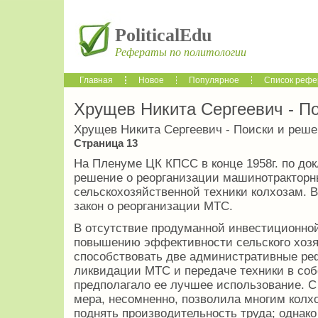
PoliticalEdu
Рефераты по политологии
Главная
Новое
Популярное
Список рефе
Хрущев Никита Сергеевич - П
Хрущев Никита Сергеевич - Поиски и реш
Страница 13
На Пленуме ЦК КПСС в конце 1958г. по до
решение о реорганизации машинотракторн
сельскохозяйственной техники колхозам.
закон о реорганизации МТС.
В отсутствие продуманной инвестиционной
повышению эффективности сельского хоз
способствовать две административные ре
ликвидации МТС и передаче техники в соб
предполагало ее лучшее использование. С
мера, несомненно, позволила многим колх
поднять производительность труда; однако