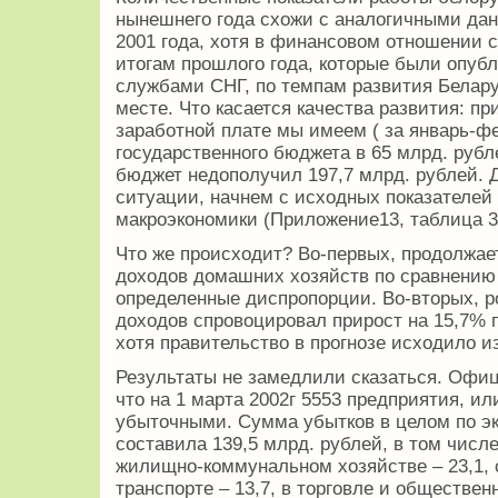
нынешнего года схожи с аналогичными да
2001 года, хотя в финансовом отношении 
итогам прошлого года, которые были опуб
службами СНГ, по темпам развития Белар
месте. Что касается качества развития: пр
заработной плате мы имеем ( за январь-ф
государственного бюджета в 65 млрд. рубл
бюджет недополучил 197,7 млрд. рублей. Д
ситуации, начнем с исходных показателей 
макроэкономики (Приложение13, таблица 3
Что же происходит? Во-первых, продолжа
доходов домашних хозяйств по сравнению
определенные диспропорции. Во-вторых, 
доходов спровоцировал прирост на 15,7% п
хотя правительство в прогнозе исходило 
Результаты не замедлили сказаться. Офиц
что на 1 марта 2002г 5553 предприятия, и
убыточными. Сумма убытков в целом по э
составила 139,5 млрд. рублей, в том числ
жилищно-коммунальном хозяйстве – 23,1, с
транспорте – 13,7, в торговле и обществен