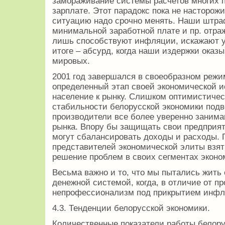
замораживание системы расчетов многих 
зарплате. Этот парадокс пока не насторож
ситуацию надо срочно менять. Наши штра
минимальной заработной плате и пр. отра
лишь способствуют инфляции, искажают у
итоге – абсурд, когда наши издержки ока
мировых.
2001 год завершался в своеобразном реж
определенный этап своей экономической и
население к рынку. Слишком оптимистичес
стабильности белорусской экономики подв
производители все более уверенно занима
рынка. Впору бы защищать свои предприяти
могут сбалансировать доходы и расходы. 
представителей экономической элиты взять
решение проблем в своих сегментах эконо
Весьма важно и то, что мы пытались жить
денежной системой, когда, в отличие от п
непрофессионализм под прикрытием инфляц
4.3. Тенденции белорусской экономики.
Количественные показатели работы белорус