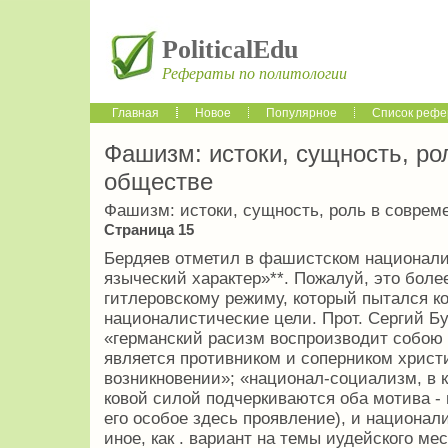
PoliticalEdu
Рефераты по политологии
Главная
Новое
Популярное
Список рефе
Фашизм: истоки, сущность, р
обществе
Фашизм: истоки, сущность, роль в совре
Страница 15
Бердяев отметил в фашистском национали
языческий характер»**. Пожалуй, это боле
гитлеровскому режиму, который пытался ко
националистические цели. Прот. Сергий Бу
«германский расизм воспроизводит собою 
является противником и соперником христ
возникновении»; «на­ционал-социализм, в 
ковой силой подчеркиваются оба мотива - 
его особое здесь проявление), и национал
иное, как . вариант на темы иудейского ме