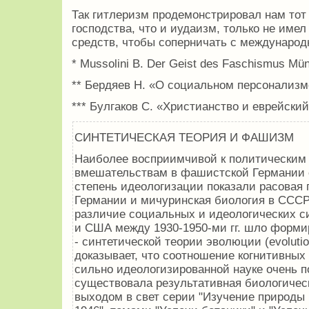
Так гит­леризм продемонстрировал нам тот 
господства, что и иудаизм, только не име
средств, чтобы соперничать с междунаро
* Mussolini B. Der Geist des Faschismus Mü
** Бердяев Н. «О социальном персонализм
*** Булгаков С. «Христианство и еврейски
СИНТЕТИЧЕСКАЯ ТЕОРИЯ И ФАШИЗМ
Наиболее восприимчивой к политическим
вмешательствам в фашистской Германии 
степень идеологизации показали расовая г
Германии и мичуринская биология в СССР.
различие социальных и идеологических с
и США между 1930-1950-ми гг. шло форми
- синтетической теории эволюции (evolutio
доказывает, что соотношение когнитивных
сильно идеологизированной науке очень п
существовала результативная биологическ
выходом в свет серии "Изучение природы 