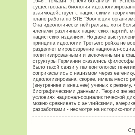
1946", томами "Успехи ботаники" и "Успехи
существовала биология идеологизированна
взаимодействует с нацистскими теориями
плане работа по STE "Эволюция организмов
Она идеологически нейтральна, хотя бол
членами различных нацистских партий, м
нацистских изданиях. Но даже выступлени
принципа идеологии Третьего рейха не все
разделяет мировоззрение национал-социа
политизированными и включенными в фаш
структуры Германии оказались философы, 
было такой связи у палеонтологов; генети
соприкасались с нацизмом через евгенику
идеологизирована, скорее, имела место р
(внутреннее и внешнее) ученых к режиму,
биографическими данными. Теорию же эв
условиях национал-социалистической дик
можно сравнивать с английскими, америк
разработками - несмотря на историко-поли
Ст