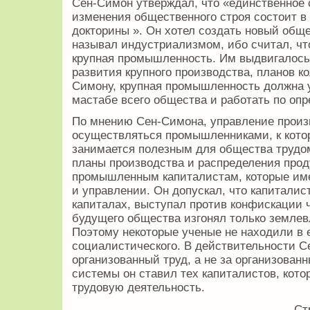
Сен-Симон утверждал, что «единственное 
изменения общественного строя состоит в
докторины ». Он хотел создать новый общ
называл индустриализмом, ибо считал, чт
крупная промышленность. Им выдвигалось 
развития крупного производства, планов к
Симону, крупная промышленность должна у
мастабе всего общества и работать по опр
По мнению Сен-Симона, управление прои
осуществляться промышленниками, к котор
занимается полезным для общества трудо
планы производства и распределения прод
промышленным капиталистам, которые им
и управлении. Он допускал, что капиталис
капиталах, выступал против конфискации 
будущего общества изгонял только землев
Поэтому некоторые ученые не находили в 
социалистического. В действительности С
организованный труд, а не за организован
системы он ставил тех капиталистов, кот
трудовую деятельность.
Ст