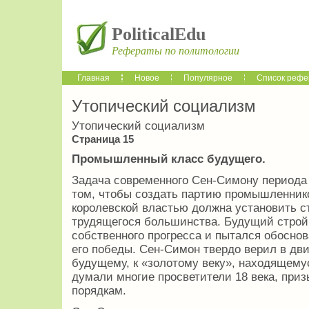
PoliticalEdu
Рефераты по политологии
Главная
Новое
Популярное
Список рефе
Утопический социализм
Утопический социализм
Страница 15
Промышленный класс будущего.
Задача современного Сен-Симону периода 
том, чтобы создать партию промышленнико
королевской властью должна установить 
трудящегося большинства. Будущий строй
собственного прогресса и пытался обосно
его победы. Сен-Симон твердо верил в дв
будущему, к «золотому веку», находящемус
думали многие просветители 18 века, при
порядкам.