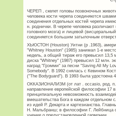
ЧЕРЕП , скелет головы позвоночных животн
человека кости черепа соединяются швами
соединения отдельных костей черепа имеют
н. роднички. В черепе человека различают
головного мозга) и лицевой (висцеральный
соединяется большим затылочным отверст
ХЬЮСТОН (Houston) Уитни (р .1963), амер
"Whitney Houston" (1985) занимал 1-е мест
недель, а общий тираж его превысил 13,5 
диска "Whitney" (1987) превысил 12 млн. 
наград "Грэмми" за песни "Saving All My Lo
Somebody". В 1992 снялась с Кевином Кос
("The Bodyguard"). В 1993 была удостоена 
ОККАЗИОНАЛИЗМ (от лат . occasio, род. п. 
направление европейской философии 17 в
принципиальную невозможность взаимодей
вмешательства Бога в каждом отдельном с
из идей Р. Декарта и картезианства. Главн
Н. Мальбранш; в философии Г. Лейбница 
учение о предустановленной гармонии.