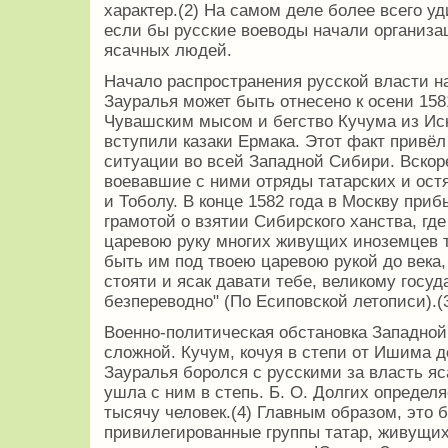
характер.(2) На самом деле более всего у
если бы русские воеводы начали организа
ясачных людей.
Начало распространения русской власти н
Зауралья может быть отнесено к осени 1581
Чувашским мысом и бегство Кучума из Иск
вступили казаки Ермака. Этот факт привёл
ситуации во всей Западной Сибири. Вскор
воевавшие с ними отряды татарских и ост
и Тоболу. В конце 1582 года в Москву при
грамотой о взятии Сибирского ханства, где
царевою руку многих живущих иноземцев та
быть им под твоею царевою рукой до века,
стояти и ясак давати тебе, великому госуда
безпереводно" (По Есиповской летописи).(
Военно-политическая обстановка Западной
сложной. Кучум, кочуя в степи от Ишима д
Зауралья боролся с русскими за власть я
ушла с ним в степь. Б. О. Долгих определ
тысячу человек.(4) Главным образом, это
привилегированные группы татар, живущих