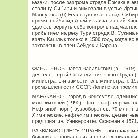
казаки, после разгрома отряда Ермака в ав
столицу Сибири и зимовали в устье Иртыш
Мансурова.(6) Реальную власть над Сибир
время шейбанид Алей и захвативший Кашл
удалось вернуть себе контроль над часть
прибытием на реку Тура отряда В. Сукина 
взять Кашлык только в 1588 году, когда в
захвачены в плен Сейдяк и Карача.
ФИНОГЕНОВ Павел Васильевич (р . 1919),
деятель, Герой Социалистического Труда (
министра, 1-й заместитель министра, с 1
промышленности СССР. Ленинская премия,
МАРАКАЙБО , город в Венесуэле, админист
млн. жителей (1990). Центр нефтепромышл
Нефтяной порт (грузооборот св. 70 млн. т 
Химические, нефтехимические, цементны
предприятия. Университет. Основан в 1571
РАЗВИВАЮЩИЕСЯ СТРАНЫ , обозначение гр
бывших колониальных и полуколониальных