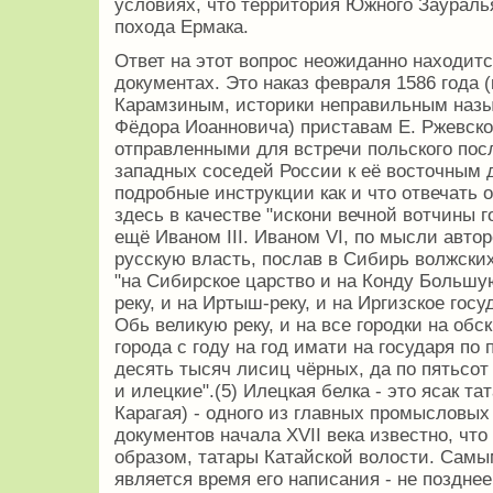
условиях, что территория Южного Заураль
похода Ермака.
Ответ на этот вопрос неожиданно находит
документах. Это наказ февраля 1586 года 
Карамзиным, историки неправильным назыв
Фёдора Иоанновича) приставам Е. Ржевском
отправленными для встречи польского пос
западных соседей России к её восточным 
подробные инструкции как и что отвечать 
здесь в качестве "искони вечной вотчины 
ещё Иваном III. Иваном VI, по мысли авто
русскую власть, послав в Сибирь волжских
"на Сибирское царство и на Конду Большу
реку, и на Иртыш-реку, и на Иргизское госу
Обь великую реку, и на все городки на обс
города с году на год имати на государя по 
десять тысяч лисиц чёрных, да по пятьсо
и илецкие".(5) Илецкая белка - это ясак та
Карагая) - одного из главных промысловых
документов начала XVII века известно, чт
образом, татары Катайской волости. Самы
является время его написания - не позднее