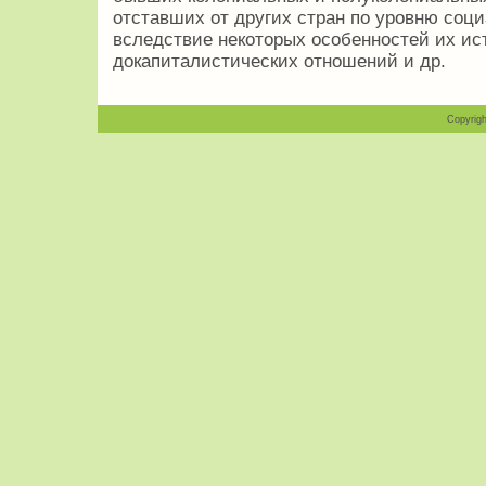
отставших от других стран по уровню соц
вследствие некоторых особенностей их ист
докапиталистических отношений и др.
Copyrigh