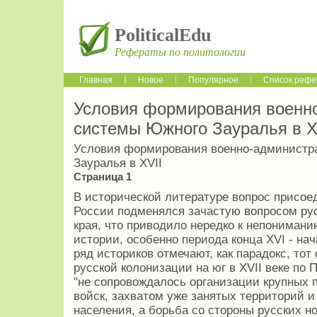
PoliticalEdu
Рефераты по политологии
Главная
Новое
Популярное
Список рефе
Условия формирования военн
системы Южного Зауралья в X
Условия формирования военно-администр
Зауралья в XVII
Страница 1
В исторической литературе вопрос присое
России подменялся зачастую вопросом рус
края, что приводило нередко к непонимани
истории, особенно периода конца XVI - нача
ряд историков отмечают, как парадокс, тот
русской колонизации на юг в XVII веке по
"не сопровождалось организации крупных 
войск, захватом уже занятых территорий 
населения, а борьба со стороны русских 