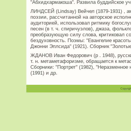
"Абхидхармакоша". Развила буддийское уч
ЛИНДСЕЙ (Lindsay) Вейчел (1879-1931) , а
поэзии, рассчитанной на авторское испол
аудиторией, использовал ритмику богослу
песен (в т. ч. спиричуэлов), джаза, фольк
преобразующую силу слова, критиковал с
бездуховность. Поэмы: "Евангелие красоты" 
Джонни Эплсида" (1921). Сборник "Золотые
ЖДАНОВ Иван Федорович (р . 1948), русски
т. н. метаметафоризме, обращается к мет
Сборники: "Портрет" (1982), "Неразменное 
(1991) и др.
Copyrigh