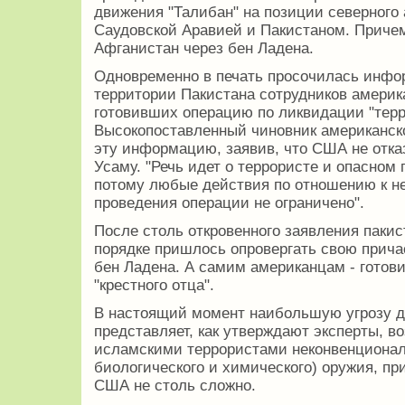
движения "Талибан" на позиции северног
Саудовской Аравией и Пакистаном. Причем
Афганистан через бен Ладена.
Одновременно в печать просочилась инфо
территории Пакистана сотрудников америк
готовивших операцию по ликвидации "терро
Высокопоставленный чиновник американск
эту информацию, заявив, что США не отка
Усаму. "Речь идет о террористе и опасном п
потому любые действия по отношению к н
проведения операции не ограничено".
После столь откровенного заявления паки
порядке пришлось опровергать свою прича
бен Ладена. А самим американцам - готови
"крестного отца".
В настоящий момент наибольшую угрозу д
представляет, как утверждают эксперты, 
исламскими террористами неконвенционал
биологического и химического) оружия, пр
США не столь сложно.