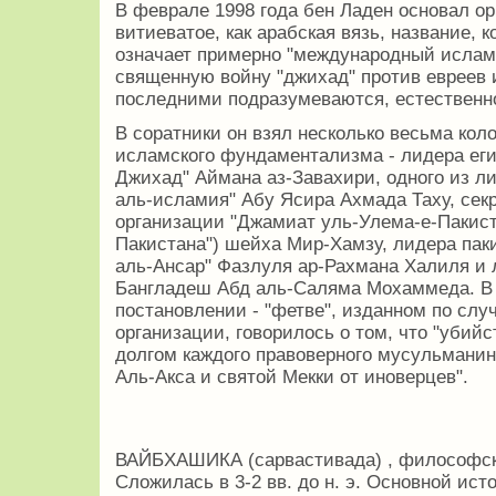
В феврале 1998 года бен Ладен основал о
витиеватое, как арабская вязь, название, 
означает примерно "международный ислам
священную войну "джихад" против евреев и
последними подразумеваются, естественно
В соратники он взял несколько весьма кол
исламского фундаментализма - лидера еги
Джихад" Аймана аз-Завахири, одного из л
аль-исламия" Абу Ясира Ахмада Таху, сек
организации "Джамиат уль-Улема-е-Пакист
Пакистана") шейха Мир-Хамзу, лидера пак
аль-Ансар" Фазлуля ар-Рахмана Халиля и 
Бангладеш Абд аль-Саляма Мохаммеда. В
постановлении - "фетве", изданном по слу
организации, говорилось о том, что "убий
долгом каждого правоверного мусульманин
Аль-Акса и святой Мекки от иноверцев".
ВАЙБХАШИКА (сарвастивада) , философск
Сложилась в 3-2 вв. до н. э. Основной ист