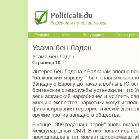
PoliticalEdu
Рефераты по политологии
Главная
Новое
Популярное
Список рефе
Усама бен Ладен
Усама бен Ладен
Страница 10
Интерес бен Ладена к Балканам вполне пон
"балканский маршрут" был главным канало
Западную Европу до начала войны в Югосл
британские спецслужбы установили, что У
весь афганский наркобизнес и усилить сво
мнению экспертов, наркотики могут исполь
финансирования террористической деятель
оружие против западного общества.
В конце 1999 года наш "герой" вновь оказа
международных СМИ. В них появились соо
проходившее в тот момент широкомасшта