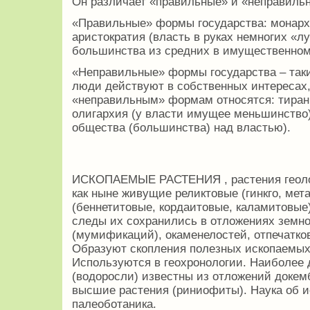
Он различает «правильные» и «неправиль
«Правильные» формы государства: монархи
аристократия (власть в руках немногих «л
большинства из средних в имущественном
«Неправильные» формы государства – таки
люди действуют в собственных интересах, 
«неправильным» формам относятся: тирания
олигархия (у власти имущее меньшинство)
общества (большинства) над властью).
ИСКОПАЕМЫЕ РАСТЕНИЯ , растения геолог
как ныне живущие реликтовые (гинкго, мет
(беннетитовые, кордаитовые, каламитовые)
следы их сохранились в отложениях земн
(мумификаций), окаменелостей, отпечатков 
Образуют скопления полезных ископаемых 
Используются в геохронологии. Наиболее 
(водоросли) известны из отложений докем
высшие растения (риниофиты). Наука об и
палеоботаника.