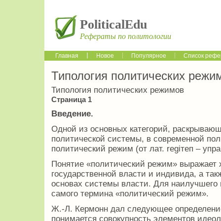
PoliticalEdu
Рефераты по политологии
Главная
Новое
Популярное
Список рефе
Типология политических режи
Типология политических режимов
Страница 1
Введение.
Одной из основных категорий, раскрываю
политической системы, в современной пол
политический режим (от лат. regiтeп – упр
Понятие «политический режим» выражает 
государственной власти и индивида, а так
основах системы власти. Для наилучшего
самого термина «политический режим».
Ж.-Л. Кермонн дал следующее определени
понимается совокупность элементов идеол