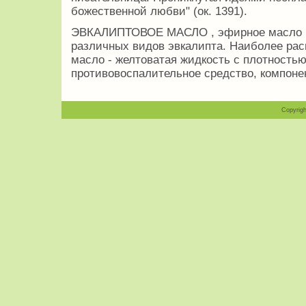
божественной любви" (ок. 1391).
ЭВКАЛИПТОВОЕ МАСЛО , эфирное масло из
различных видов эвкалипта. Наиболее рас
масло - желтоватая жидкость с плотностью
противовоспалительное средство, компон
Copyrigh