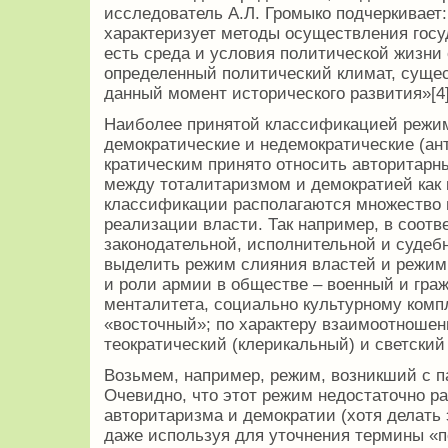
исследователь А.Л. Громыко подчеркивает
характеризует методы осуществления госуд
есть среда и условия политической жизни 
определенный политический климат, суще
данный момент исторического развития»[4]
Наиболее принятой классификацией режим
демократические и недемократические (ан
кратическим принято относить авторитарн
между тоталитаризмом и демократией как
классификации располагаются множество
реализации власти. Так например, в соотв
законодательной, исполнительной и судеб
выделить режим слияния властей и режим 
и роли армии в обществе – военный и гра
менталитета, социально культурному комп
«восточный»; по характеру взаимоотношени
теократический (клерикальный) и светски
Возьмем, например, режим, возникший с 
Очевидно, что этот режим недостаточно р
авторитаризма и демократии (хотя делать
даже используя для уточнения термины «