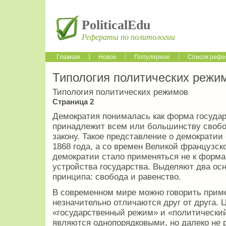
PoliticalEdu
Рефераты по политологии
Главная
Новое
Популярное
Список рефе
Типология политических режи
Типология политических режимов
Страница 2
Демократия понималась как форма государ
принадлежит всем или большинству своб
закону. Такое представление о демократии
1868 года, а со времен Великой французс
демократии стало применяться не к форма
устройства государства. Выделяют два ос
принципа: свобода и равенство.
В современном мире можно говорить приме
незначительно отличаются друг от друга. 
«государственный режим» и «политический
являются однопорядковыми, но далеко не 