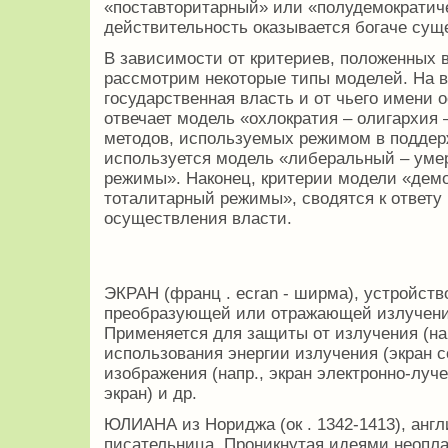
«поставторитарный» или «полудемократич
действительность оказывается богаче су
В зависимости от критериев, положенных 
рассмотрим некоторые типы моделей. На в
государственная власть и от чьего имени 
отвечает модель «охлократия – олигархия 
методов, используемых режимом в поддерж
используется модель «либеральный – уме
режимы». Наконец, критерии модели «дем
тоталитарный режимы», сводятся к ответу 
осуществления власти.
ЭКРАН (франц . ecran - ширма), устройст
преобразующей или отражающей излучение
Применяется для защиты от излучения (на
использования энергии излучения (экран с
изображения (напр., экран электронно-луч
экран) и др.
ЮЛИАНА из Нориджа (ок . 1342-1413), анг
писательница. Проникнутая идеями неопла