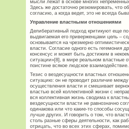
мысли лежат в основе многих непременных
Здесь же достаточно резюмировать, что об
согласию, а когда ведет, это не всегда бы­
Управление властными отношениями
Делиберативный подход критикуют еще по
выдвигаемая его приверженцами цель – со
основывается на чрезмерно оптимистическ
власти. Согласие одного есть гегемония др
консенсус и может быть достижим в некое
ситуации»[8], в мире реальном властные 
поистине всякое людское взаимодействие.
Тезис о вездесущности властных отношен
ситуацию: он не проводит различие межд
осуществления власти и смешивает верно
властью всей коллективной жизни с непр
вся коллективная жизнь сводима к власт
вездесущности власти не равнозначно согл
одинакова или что какие-то способы сосущ
лучше других. И говорить о том, что вла
столь разные сферы деятельности, как рабо
отрицать, что во всех этих сферах, помим