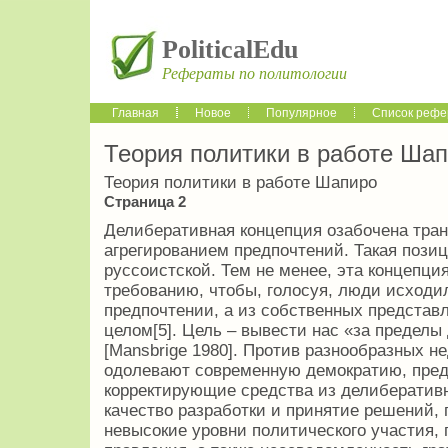
PoliticalEdu
Рефераты по политологии
Главная
Новое
Популярное
Список рефе
Теория политики в работе Ша
Теория политики в работе Шапиро
Страница 2
Делиберативная концепция озабочена тра
агрегированием предпочтений. Такая позиц
руссоистской. Тем не менее, эта концепция 
требованию, чтобы, голосуя, люди исходи
предпочтении, а из собственных представ­
целом[5]. Цель – вывести нас «за пре­дел
[Mansbrige 1980]. Против раз­нообразных не
одолевают современ­ную демократию, пред
корректирующие сред­ства из делибератив
качество разра­ботки и принятие решений,
невы­сокие уровни политического участия