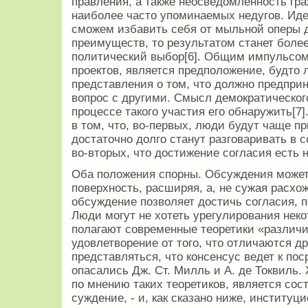
правления, а также неосведомленность гра
наиболее часто упоминаемых недугов. Иде
сможем избавить себя от мыльной оперы 
преимуществ, то результатом станет бол
политический выбор[6]. Общим импульсом
проектов, является предположение, будто 
представления о том, что должно предприн
вопрос с другими. Смысл демократического
процессе такого участия его обна­ружить[
в том, что, во-первых, люди будут чаще п
достаточно долго станут разговаривать в 
во-вторых, что достижение согласия есть 
Оба положения спорны. Обсуждения может 
поверхность, расширяя, а, не сужая расхо
обсуждение позволяет достичь согласия, п
Люди могут не хотеть урегулирования некот
полагают современные теоретики «раз­лич
удовлетворение от того, что отлича­ются др
представляться, что консенсус ведет к пос
опасались Дж. Ст. Милль и А. де Токвиль
по мне­нию таких теоретиков, является сост
суждение, - и, как сказано ниже, институ