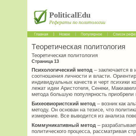
PoliticalEdu
Рефераты по политологии
Главная
Новое
Популярное
Список рефе
Теоретическая политология
Теоретическая политология
Страница 13
Психологический метод
– заключается в 
соотношения личности и власти. Ориентир
индивидуальных качеств и черт психики кон
лежат идеи Аристотеля, Сенеки, Макиавелл
метода большую популярность приобрели 
Бихеовиористский метод
– возник как ал
методу. Он основан на тезисе, что полити
измерение. Все выводится из анализа пов
Коммуникативный метод
– разрабатывае
политического процесса, рассматривая ст