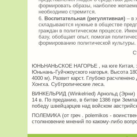
формировать образы, наиболее желаемы
необходимо стремится.
Воспитательная (регулятивная)
– в
складываются нужные в обществе предп
граждан в политическом процессе. Имен
базу, обобщает опыт, помогая политиче
формированию политической культуры.
С
ЮНЬНАНЬСКОЕ НАГОРЬЕ , на юге Китая, за
Юньнань-Гуйчжоуского нагорья. Высота 18
4000 м). Развит карст. Глубоко расчленено
Хонгха. Субтропические леса.
ВИНКЕЛЬРИД (Winkelried) Арнольд (Эрни) 
14 в. По преданию, в битве 1386 при Земп
победу швейцарцев над войском австрийск
ПОЛЕМИКА (от греч . polemikos - воинстве
столкновение мнений по какому-либо вопро