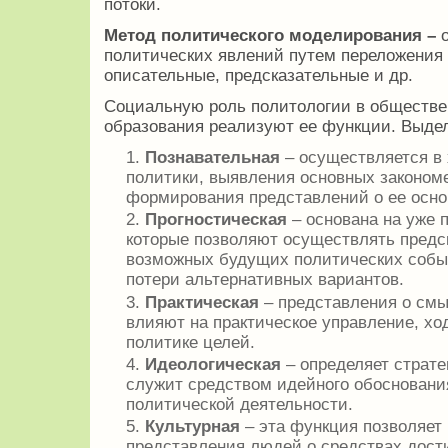
потоки.
Метод политического моделирования –
политических явлений путем переложения 
описательные, предсказательные и др.
Социальную роль политологии в обществе
образования реализуют ее функции. Выде
Познавательная
– осуществляется в 
политики, выявления основных законом
формирования представлений о ее осно
Прогностическая
– основана на уже 
которые позволяют осуществлять предск
возможных будущих политических событ
потери альтернативных вариантов.
Практическая
– представления о см
влияют на практическое управление, хо
политике целей.
Идеологическая
– определяет страт
служит средством идейного обосновани
политической деятельности.
Культурная
– эта функция позволяет
представления людей о средствах дост