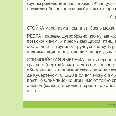
группы революционеров времен Французск
служили обоснованием якобинского террор
Ст
СТОЙКА механизма , см. в ст. Звено механ
РЕБРА , парные, дугообразно изогнутые к
позвоночником. У пресмыкающихся, птиц,
составляют с грудиной грудную клетку. К
поднимающие и опускающие их при дыхании
ОЛИМПИЙСКАЯ ЭМБЛЕМА , пять переплетен
красного (верхний ряд), желтого и зеленог
объединенных в олимпийское движение кон
де Кубертеном. С 1920 в олимпийскую эм
Каждые Олимпийские игры имеют также с
символ (кольца) и символ города - организ
и т. п.
Copyrigh