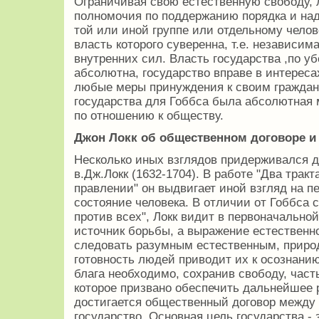
Ограничивая свою естественную свободу, 
полномочия по поддержанию порядка и на
той или иной группе или отдельному челове
власть которого суверенна, т.е. независим
внутренних сил. Власть государства ,по 
абсолютна, государство вправе в интерес
любые меры принуждения к своим гражда
государства для Гоббса была абсолютная 
по отношению к обществу.
Джон Локк об общественном договоре и 
Несколько иных взглядов придерживался д
в.Дж.Локк (1632-1704). В работе "Два трак
правлении" он выдвигает иной взгляд на п
состояние человека. В отличии от Гоббса с
против всех", Локк видит в первоначальн
источник борьбы, а выражение естественно
следовать разумным естественным, приро
готовность людей приводит их к осознанию
блага необходимо, сохранив свободу, част
которое призвано обеспечить дальнейшее 
достигается общественный договор между 
государство. Основная цель государства -