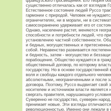
французского Просвещения. Его теория об
существенно отличалась как от взглядов Го
Естественное состояние людей Руссо трак
гармонии с природой. Человек не нуждает
ограничителях, ни в морали, ни в система
самосохранению удерживает его от состоян
Однако, население растет, меняются геогр
способности и потребности людей, что при
установлению частной собственности. Общ
и бедных, могущественных и притесненны
собой. Неравенство развивается постепенн
и бедность, затем - могущество и беззащит
порабощение. Общество нуждается в гражд
общественный договор, по которому власт
государству. Но в основе государственной
воля и свободы каждого отдельного челове
абсолютными, неограниченными и после з
договора. Поэтому, Руссо выдвигает свой 
носителем и источником власти является 
свергать правителя, нарушающего условия
Суверенно не государство, суеверен народ.
принимает новые. Эти взгляды отличаютс
революционностью. Именно они лежали в 