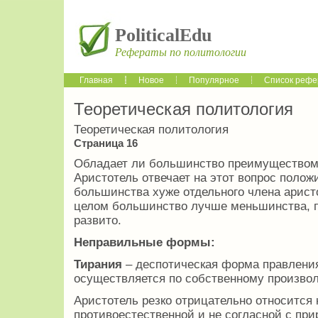
PoliticalEdu
Рефераты по политологии
Главная
Новое
Популярное
Список рефе
Теоретическая политология
Теоретическая политология
Страница 16
Обладает ли большинство преимуществом
Аристотель отвечает на этот вопрос полож
большинства хуже отдельного члена арист
целом большинство лучше меньшинства, пр
развито.
Неправильные формы:
Тирания
– деспотическая форма правления
осуществляется по собственному произвол
Аристотель резко отрицательно относится 
противоестественной и не согласной с при