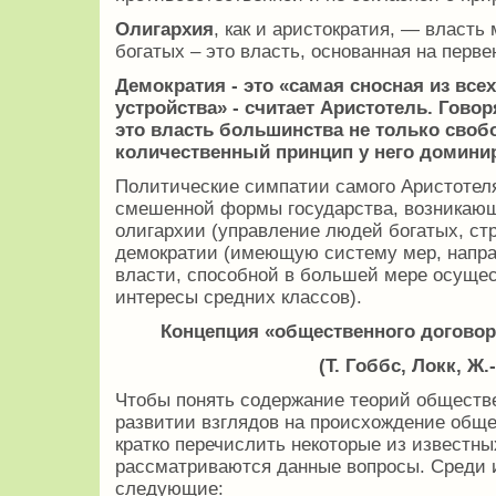
Олигархия
, как и аристократия, — власть
богатых – это власть, основанная на перв
Демократия
- это «самая сносная из вс
устройства» - считает Аристотель. Говор
это власть большинства не только свобо
количественный принцип у него домини
Политические симпатии самого Аристотеля
смешенной формы государства, возникающ
олигархии (управление людей богатых, ст
демократии (имеющую систему мер, напра
власти, способной в большей мере осущес
интересы средних классов).
Концепция «общественного договора
(Т. Гоббс, Локк, Ж.
Чтобы понять содержание теорий обществе
развитии взглядов на происхождение обще
кратко перечислить некоторые из известны
рассматриваются данные вопросы. Среди 
следующие: