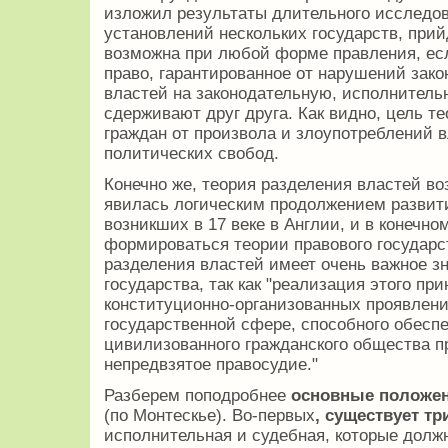
изложил результаты длительного исследо
установлений нескольких государств, прий
возможна при любой форме правления, есл
право, гарантированное от нарушений зак
властей на законодательную, исполнитель
сдерживают друг друга. Как видно, цель т
граждан от произвола и злоупотреблений 
политических свобод.
Конечно же, теория разделения властей во
явилась логическим продолжением развит
возникших в 17 веке в Англии, и в конечн
формироваться теории правового государс
разделения властей имеет очень важное з
государства, так как "реализация этого пр
конституционно-организованных проявлен
государственной сфере, способного обесп
цивилизованного гражданского общества п
непредвзятое правосудие."
Разберем поподробнее
основные положе
(по Монтескье). Во-первых
, существует тр
исполнительная и судебная, которые дол