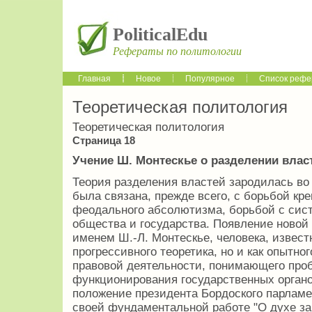
PoliticalEdu
Рефераты по политологии
Главная
Новое
Популярное
Список рефе
Теоретическая политология
Теоретическая политология
Страница 18
Учение Ш. Монтескье о разделении влас
Теория разделения властей зародилась во
была связана, прежде всего, с борьбой к
феодального абсолютизма, борьбой с сис
общества и государства. Появление новой
именем Ш.-Л. Монтескье, человека, известн
прогрессивного теоретика, но и как опытног
правовой деятельности, понимающего про
функционирования государственных органо
положение президента Бордоского парламен
своей фундаментальной работе "О духе зак