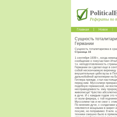
Political
Рефераты по 
Главная
Новое
Сущность тоталитари
Германии
Сущность тоталитаризма в сра
Страница 16
1 сентября 1939 г., когда нем
сообщение о «неучастии» Итал
т.к. неподготовленность стран
Германии он сделал еще в сентя
собой нескончаемую вереницу
внушительные цейхгаузы в Пот
дальнобойной артиллерии на Ба
Гитлера прежде, стал настоящ
перед ним. Муссолини прекрас
подобную германской, ни восп
несправедливость: ему пророк
живописца! Чувство абсолютно
в дуче. И с каждым годом это 
от воли фюрера, с той подчине
Муссолини так и не смог с эт
По мнению дуче, с солдатами у
«являются мощными в мире» и
похуже, но поправимо: 8 млн. 
техники смешно было в прямом 