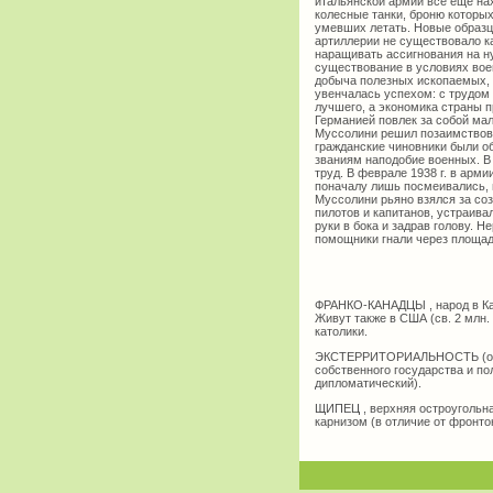
итальянской армии все еще на
колесные танки, броню которы
умевших летать. Новые образц
артиллерии не существовало к
наращивать ассигнования на ну
существование в условиях вое
добыча полезных ископаемых, 
увенчалась успехом: с трудом
лучшего, а экономика страны п
Германией повлек за собой ма
Муссолини решил позаимствова
гражданские чиновники были о
званиям наподобие военных. В
труд. В феврале 1938 г. в арм
поначалу лишь посмеивались, н
Муссолини рьяно взялся за соз
пилотов и капитанов, устраива
руки в бока и задрав голову. 
помощники гнали через площадь
ФРАНКО-КАНАДЦЫ , народ в Кана
Живут также в США (св. 2 млн.
католики.
ЭКСТЕРРИТОРИАЛЬНОСТЬ (от экс 
собственного государства и п
дипломатический).
ЩИПЕЦ , верхняя остроугольна
карнизом (в отличие от фронто