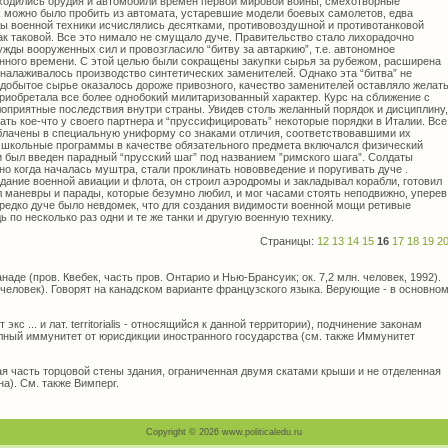
ходились орудия и автомобили времен первой мировой войны, смехотворные
х можно было пробить из автомата, устаревшие модели боевых самолетов, едва
ы военной техники исчислялись десятками, противовоздушной и противотанковой
ак таковой. Все это нимало не смущало дуче. Правительство стало лихорадочно
жды вооруженных сил и провозгласило “битву за автаркию”, т.е. автономное
нного времени. С этой целью были сокращены закупки сырья за рубежом, расширена
налаживалось производство синтетических заменителей. Однако эта “битва” не
 добытое сырье оказалось дороже привозного, качество заменителей оставляло желат
риобретала все более однобокий милитаризованный характер. Курс на сближение с
лоприятные последствия внутри страны. Увидев столь желанный порядок и дисциплину,
ть кое-что у своего партнера и “пруссифицировать” некоторые порядки в Италии. Все
блачены в специальную униформу со знаками отличия, соответствовавшими их
 школьные программы в качестве обязательного предмета включался физический
ии был введен парадный “прусский шаг” под названием ”римского шага”. Солдаты
о когда началась муштра, стали проклинать нововведение и поругивать дуче .
дание военной авиации и флота, он строил аэродромы и закладывал корабли, готовил
л маневры и парады, которые безумно любил, и мог часами стоять неподвижно, уперев
Нередко дуче было невдомек, что для создания видимости военной мощи ретивые
 по несколько раз одни и те же танки и другую военную технику.
Страницы:
12
13
14
15
16
17
18
19
2
де (пров. Квебек, часть пров. Онтарио и Нью-Брансуик; ок. 7,2 млн. человек, 1992).
 человек). Говорят на канадском варианте французского языка. Верующие - в основно
... и лат. territorialis - относящийся к данной территории), подчинение законам
олный иммунитет от юрисдикции иностранного государства (см. также Иммунитет
я часть торцовой стены здания, ограниченная двумя скатами крыши и не отделенная
на). См. также Вимперг.
Copyright © 2026 www.politicaledu.ru