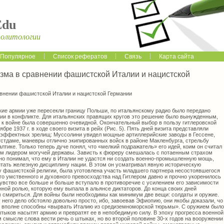
Edu
политологии
Популярное
Список рефератов
Связь
Карта сайта
зма в сравнении фашистской Италии и нацистской
внении фашистской Италии и нацистской Германии
ецкие армии уже пересекли границу Польши, по итальянскому радио было передано
ии в конфликте. Для итальянских правящих кругов это решение было вынужденным,
ы к войне была совершенно очевидной. Окончательный выбор в пользу гитлеровской
бре 1937 г. в ходе своего визита в рейх (Рис. 5). Пять дней визита представляли
 эффектных зрелищ: Муссолини увидел мощные артиллерийские заводы в Гессене,
стдаме, маневры отлично экипированных войск в районе Макленбурга, стрельбу
лтике. Только теперь дуче понял, что «мелкий подражатель» его идей, коим он считал
им лидером могучей державы. Зависть к фюреру смешалась с потаенным страхом
но понимал, что ему в Италии не удастся ни создать военно-промышленную мощь,
итать железную дисциплину нации. В этом он усматривал явную историческую
у фашистской религии, была уготовлена участь младшего партнера несостоявшегося
го умственного и духовного превосходства над Гитлером давно и прочно укоренилось
чувство все больше и больше вступало в противоречие с усилением его зависимости
нной ролью, которую ему выпала в альянсе диктаторов. До конца своих дней
им смириться. Для войны были необходимы как минимум две вещи: солдаты и оружие.
 него дело обстояло довольно просто, ибо, завоевав Эфиопию, они якобы доказали, чо
 вполне способны «вырвать Италию из средиземноморской тюрьмы». С оружием было
штыков насытят армию и превратят ее в непобедимую силу. В эпоху прогресса военной
смысле слова вести речь о штыках, но во второй половине 30-х годов на вооружении