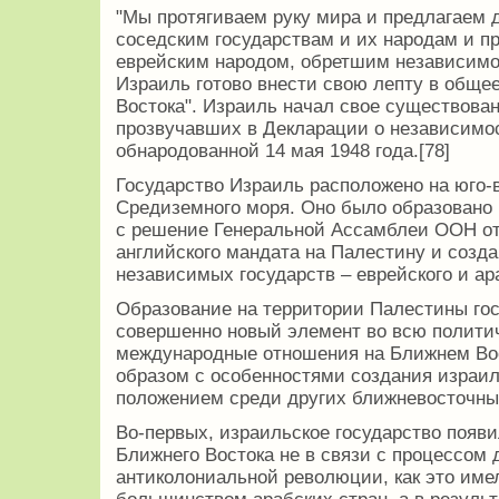
"Мы протягиваем руку мира и предлагаем
соседским государствам и их народам и п
еврейским народом, обретшим независимос
Израиль готово внести свою лепту в общее
Востока". Израиль начал свое существован
прозвучавших в Декларации о независимос
обнародованной 14 мая 1948 года.[78]
Государство Израиль расположено на юго-
Средиземного моря. Оно было образовано 1
с решение Генеральной Ассамблеи ООН от 
английского мандата на Палестину и созда
независимых государств – еврейского и ара
Образование на территории Палестины го
совершенно новый элемент во всю полити
международные отношения на Ближнем Вос
образом с особенностями создания израиль
положением среди других ближневосточны
Во-первых, израильское государство появи
Ближнего Востока не в связи с процессом 
антиколониальной революции, как это имел