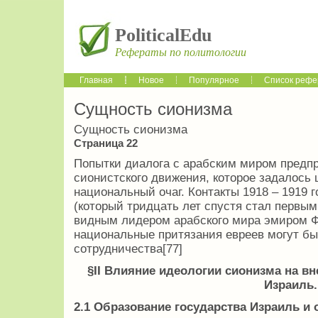
PoliticalEdu
Рефераты по политологии
Главная
Новое
Популярное
Список рефе
Сущность сионизма
Сущность сионизма
Страница 22
Попытки диалога с арабским миром предп
сионистского движения, которое задалось
национальный очаг. Контакты 1918 – 1919
(который тридцать лет спустя стал первы
видным лидером арабского мира эмиром Ф
национальные притязания евреев могут бы
сотрудничества[77]
§II Влияние идеологии сионизма на в
Израиль.
2.1 Образование государства Израиль и 