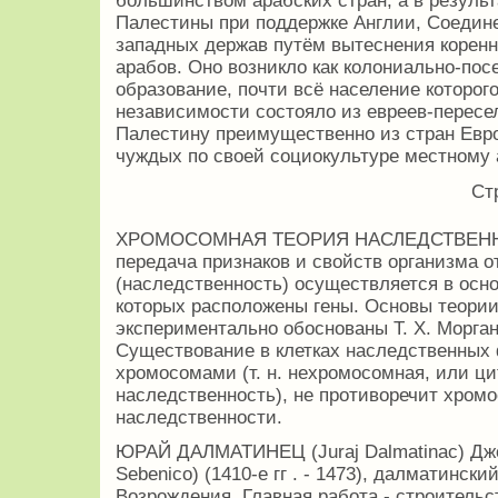
большинством арабских стран, а в резуль
Палестины при поддержке Англии, Соедин
западных держав путём вытеснения коренн
арабов. Оно возникло как колониально-пос
образование, почти всё население которог
независимости состояло из евреев-перес
Палестину преимущественно из стран Евр
чуждых по своей социокультуре местному
Ст
ХРОМОСОМНАЯ ТЕОРИЯ НАСЛЕДСТВЕННОСТ
передача признаков и свойств организма о
(наследственность) осуществляется в осн
которых расположены гены. Основы теори
экспериментально обоснованы Т. Х. Морган
Существование в клетках наследственных 
хромосомами (т. н. нехромосомная, или ц
наследственность), не противоречит хром
наследственности.
ЮРАЙ ДАЛМАТИНЕЦ (Juraj Dalmatinac) Джор
Sebenico) (1410-е гг . - 1473), далматинск
Возрождения. Главная работа - строительс