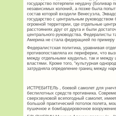
государство потерпели неудачу (Боливар 
независимых колоний, а позже была попыт
состав которой входили Венесуэла, Эквад
государство с центральным руководством 
огромной территории, где отдельные цент
расстояниях друг от друга и были достато
центрального руководства. Федералисты та
Америка не стала федерацией по примеру
Федералистская политика, уравнивая отде
противопоставляла их периферии, что выз
между отдельными каудильо, так и между
властями. Кроме того, "культурная одноро
затрудняла определение границ между на
ИСТРЕБИТЕЛЬ , боевой самолет для уничт
беспилотных средств противника. Совреме
сверхзвуковой всепогодный самолет, имее
большой практический потолок полета, мощ
пушечное и бомбардировочное вооружение