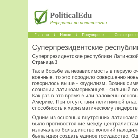
PoliticalEdu
Рефераты по политологии
Главная
Новое
Популярное
Список рефе
Суперпрезидентские республи
Суперпрезидентские республики Латинско
Страница 3
Так в борьбе за независимость в первую 
военные, то это породило совершенно новы
говорилось выше - каудилизм. Возник сим
сознании латиноамериканцев - сильный в
Как раз в это время были заложены основ
Америке. При отсутствии легитимной влас
способность к харизматическому лидерств
Одним из основных внутренних латиноамер
было противостояние между централистам
изначально большинство колоний находил
была идея создать единое государство. Од