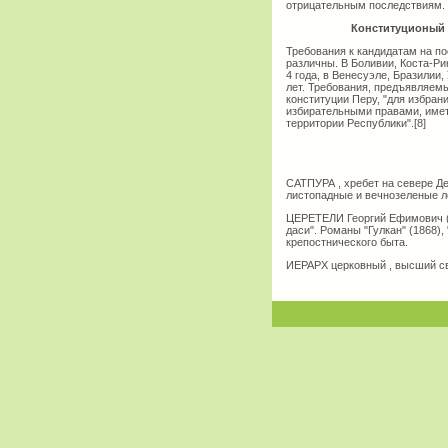
отрицательным последствиям.
Конституционый 
Требования к кандидатам на по
различны. В Боливии, Коста-Ри
4 года, в Венесуэле, Бразилии,
лет. Требования, предъявляемы
конституции Перу, "для избра
избирательными правами, иметь
территории Республики".[8]
САТПУРА , хребет на севере Де
листопадные и вечнозеленые л
ЦЕРЕТЕЛИ Георгий Ефимович (18
даси". Романы "Гулкан" (1868),
крепостнического быта.
ИЕРАРХ церковный , высший св