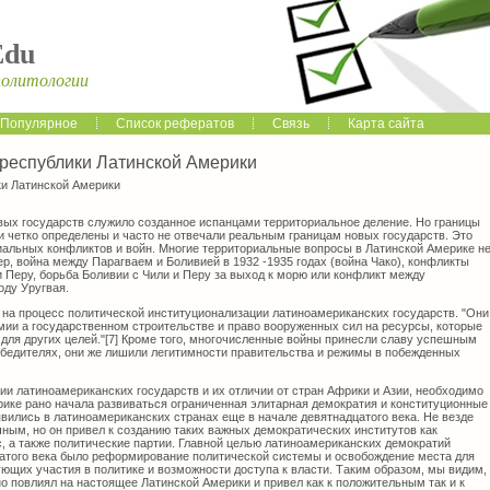
Edu
политологии
Популярное
Список рефератов
Связь
Карта сайта
республики Латинской Америки
ки Латинской Америки
вых государств служило созданное испанцами территориальное деление. Но границы
и четко определены и часто не отвечали реальным границам новых государств. Это
иальных конфликтов и войн. Многие территориальные вопросы в Латинской Америке н
р, война между Парагваем и Боливией в 1932 -1935 годах (война Чако), конфликты
 Перу, борьба Боливии с Чили и Перу за выход к морю или конфликт между
оду Уругвая.
 на процесс политической институционализации латиноамериканских государств. "Они
мии а государственном строительстве и право вооруженных сил на ресурсы, которые
 для других целей."[7] Кроме того, многочисленные войны принесли славу успешным
бедителях, они же лишили легитимности правительства и режимы в побежденных
ии латиноамериканских государств и их отличии от стран Африки и Азии, необходимо
рике рано начала развиваться ограниченная элитарная демократия и конституционные
вились в латиноамериканских странах еще в начале девятнадцатого века. Не везде
ным, но он привел к созданию таких важных демократических институтов как
, а также политические партии. Главной целью латиноамериканских демократий
цатого века было реформирование политической системы и освобождение места для
ющих участия в политике и возможности доступа к власти. Таким образом, мы видим,
о повлиял на настоящее Латинской Америки и привел как к положительным так и к