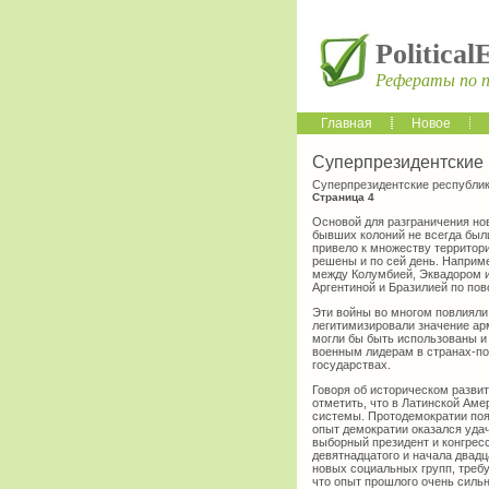
Political
Рефераты по 
Главная
Новое
Суперпрезидентские 
Суперпрезидентские республи
Страница 4
Основой для разграничения но
бывших колоний не всегда был
привело к множеству территор
решены и по сей день. Наприме
между Колумбией, Эквадором и
Аргентиной и Бразилией по пов
Эти войны во многом повлияли
легитимизировали значение ар
могли бы быть использованы и
военным лидерам в странах-по
государствах.
Говоря об историческом развит
отметить, что в Латинской Аме
системы. Протодемократии поя
опыт демократии оказался удач
выборный президент и конгресс
девятнадцатого и начала двад
новых социальных групп, требу
что опыт прошлого очень сильн