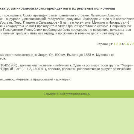
статус латиноамериканских президентов и их реальные полномочия
ст президента. Сроки президентского правления в странах Латинской Америки
ке, Гондурасе, Доминиканской Республике, Колумбии, Эквадоре и Чили они составляют
 Уругвае, Перу, Панаме и Сальвадоре - 5 лет, а в Аргентине, Мексике и Никарагуа - 6
е к кандидатам на пост президента в этих странах достаточно схожие. Например, по
ния Президентом Республики необходимо быть перуанцем по рождению, пользоваться
 полных тридцать пять лет отроду и проживать в течение десяти лет подряд на
Страницы:
1
2
3
4
5
6
7
канского плоскогорья, в Индии. Ок. 800 км. Высота до 1353 м. Муссонные
еса.
42-1900) , грузинский писатель и публицист. Один из организаторов группы "Меоре-
 "Первый шаг" (ч. 1-2, 1890-91), повести, рассказы реалистически рисуют разложение
ященнослужитель, в православии - архиерей.
Copyright © 2026 www.politicaledu.ru