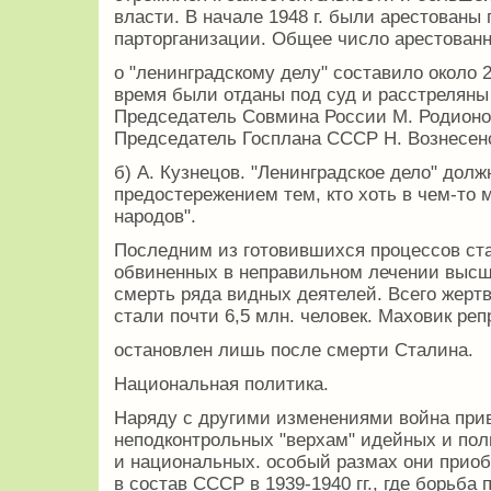
власти. В начале 1948 г. были арестованы
парторганизации. Общее число арестован
о "ленинградскому делу" составило около 2
время были отданы под суд и расстреляны 
Председатель Совмина России М. Родионо
Председатель Госплана СССР Н. Вознесенс
б) А. Кузнецов. "Ленинградское дело" дол
предостережением тем, кто хоть в чем-то 
народов".
Последним из готовившихся процессов стало
обвиненных в неправильном лечении высш
смерть ряда видных деятелей. Всего жертв
стали почти 6,5 млн. человек. Маховик ре
остановлен лишь после смерти Сталина.
Национальная политика.
Наряду с другими изменениями война при
неподконтрольных "верхам" идейных и пол
и национальных. особый размах они прио
в состав СССР в 1939-1940 гг., где борьба 