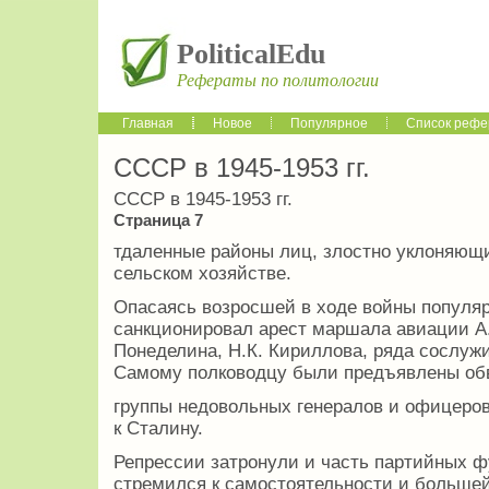
PoliticalEdu
Рефераты по политологии
Главная
Новое
Популярное
Список рефе
СССР в 1945-1953 гг.
СССР в 1945-1953 гг.
Страница 7
тдаленные районы лиц, злостно уклоняющи
сельском хозяйстве.
Опасаясь возросшей в ходе войны популя
санкционировал арест маршала авиации А.
Понеделина, Н.К. Кириллова, ряда сослуж
Самому полководцу были предъявлены об
группы недовольных генералов и офицеров
к Сталину.
Репрессии затронули и часть партийных фу
стремился к самостоятельности и больше