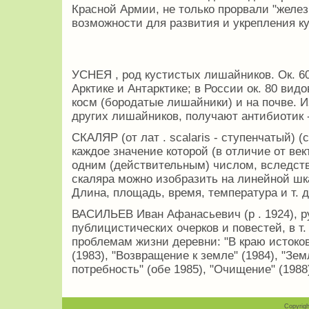
Красной Армии, не только прорвали "желез
возможности для развития и укрепления ку
УСНЕЯ , род кустистых лишайников. Ок. 6
Арктике и Антарктике; в России ок. 80 видо
косм (бородатые лишайники) и на почве. Из
других лишайников, получают антибиотик 
СКАЛЯР (от лат . scalaris - ступенчатый) (
каждое значение которой (в отличие от ве
одним (действительным) числом, вследств
скаляра можно изобразить на линейной шка
Длина, площадь, время, температура и т. д
ВАСИЛЬЕВ Иван Афанасьевич (р . 1924), р
публицистических очерков и повестей, в т
проблемам жизни деревни: "В краю истоков
(1983), "Возвращение к земле" (1984), "Зе
потребность" (обе 1985), "Очищение" (1988
Copyrigh