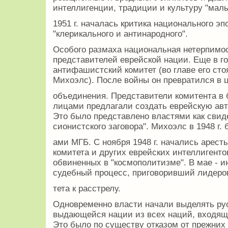
интеллигенции, традиции и культуру "малых
1951 г. началась критика национального э
"клерикального и антинародного".
Особого размаха национальная нетерпимо
представителей еврейской нации. Еще в г
антифашистский комитет (во главе его ст
Михоэлс). После войны он превратился в 
объединения. Представители комитента в
лицами предлагали создать еврейскую ав
Это было представлено властями как свид
сионистского заговора". Михоэлс в 1948 г. 
ами МГБ. С ноября 1948 г. начались арес
комитета и других еврейских интеллигентов
обвиненных в "космополитизме". В мае - и
судебный процесс, приговоривший лидеро
тета к расстрелу.
Одновременно власти начали выделять рус
выдающейся нации из всех наций, входящи
Это было по существу отказом от прежних 