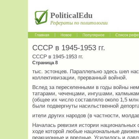
PoliticalEdu
Рефераты по политологии
Главная
Новое
Популярное
Список рефе
СССР в 1945-1953 гг.
СССР в 1945-1953 гг.
Страница 8
тыс. эстонцев. Параллельно здесь шел н
коллективизации, прерванный войной.
Вслед за переселенными в годы войны не
татарами, чеченцами, ингушами, калмыкам
(общее их число составляло около 1,5 млн
были подвергнуты насильственной депорт
ители других народов (в частности, молдав
Началась ревизия истории национальных 
ходе которой любые национальные движен
реакционные и вредные. Усилилось и дав