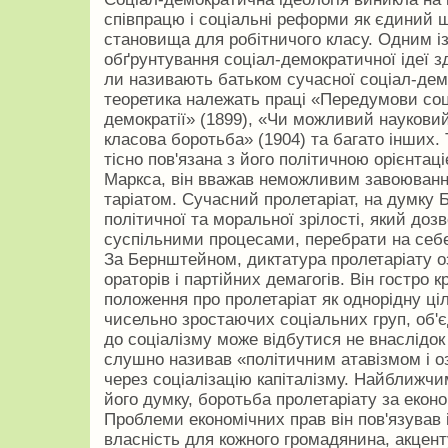
співпрацю і соціальні реформи як єдиний 
становища для робітничого класу. Одним і
обґрунтування соціал-демократичної ідеї зд
ли називають батьком сучасної соціал-демо
теоретика належать праці «Передумови соці
демократії» (1899), «Чи можливий науковий
класова боротьба» (1904) та багато інших
тісно пов'язана з його політичною орієнтац
Маркса, він вважав неможливим завоюванн
таріатом. Сучасний пролетаріат, на думку 
політичної та моральної зрілості, який до
суспільними процесами, перебрати на себ
За Бернштейном, диктатура пролетаріату 
ораторів і пар­тійних демагогів. Він гостро
положення про пролетаріат як однорідну ціл
чисельно зростаючих соціальних груп, об'є
до соціалізму може відбутися не внаслідок
слушно називав «полі­тичним атавізмом і 
через соціа­лізацію капіталізму. Найближчи
його думку, боротьба пролетаріату за економ
Проблеми економічних прав він пов'язував 
власність для кожного громадянина, акцент