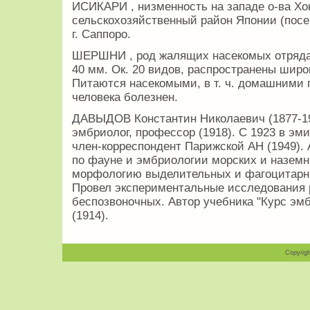
ИСИКАРИ , низменность на западе о-ва Хо
сельскохозяйственный район Японии (посев
г. Саппоро.
ШЕРШНИ , род жалящих насекомых отряда
40 мм. Ок. 20 видов, распространены широ
Питаются насекомыми, в т. ч. домашними
человека болезнен.
ДАВЫДОВ Константин Николаевич (1877-196
эмбриолог, профессор (1918). С 1923 в эм
член-корреспондент Парижской АН (1949).
по фауне и эмбриологии морских и назем
морфологию выделительных и фагоцитарны
Провел экспериментальные исследования 
беспозвоночных. Автор учебника "Курс эм
(1914).
Copyrigh