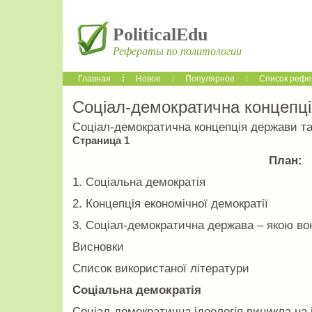
PoliticalEdu
Рефераты по политологии
Главная
Новое
Популярное
Список рефе
Соціал-демократична концепці
Соціал-демократична концепція держави т
Страница 1
План:
1. Соціальна демократія
2. Концепція економічної демократії
3. Соціал-демократична держава – якою во
Висновки
Список використаної літератури
Соціальна демократія
Соціал-демократична ідеологія виникла на