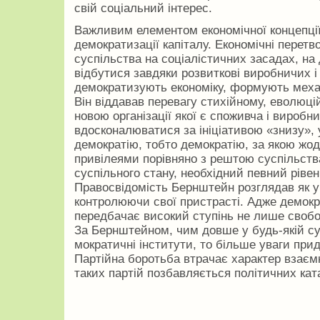
свій соціальний інтерес.
Важливим елементом економічної концепції
демократизації капіталу. Економічні перетво
суспільства на соціалістичних засадах, на
відбутися завдяки розвиткові виробни­чих і
демократизують економіку, формують мех
Він віддавав перевагу стихійному, еволюцій
новою організації якої є споживча і виробни
вдосконалюватися за ініціативою «знизу»
демократію, тобто демократію, за якою жод
привілеями порівняно з рештою суспільств
суспільного стану, необхідний певний ріве
Правосвідомість Бернштейн розгля­дав як у
контролюючи свої пристрасті. Адже демок
передбачає високий сту­пінь не лише свобод
За Бернштейном, чим довше у будь-якій су
мократичні інститути, то більше уваги при
Партійна боротьба втрачає характер взаємно
таких партій позбавляється політичних ка