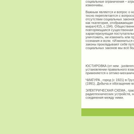
социальные ограничения – атр
изменчивы.
Важным является и вопрос о н
тесно переплетается с вопросо
отсутствии социальных законо
как «категория, отображающая
мира»(415, с.194). Обществен
повторяющаяся существенная с
характеризующая поступательн
уничтожить, ни изменить или п
сознания и воли. «Измениться 
законы прокладывают себе пут
социальных законов мы всё бол
ЮСТИРОВКА (от нем . justieren
установлении правильного вза
применяется к оптико-механи
ЧИАТУРА , город (с 1921) в Гру
(1991). Добыча и обогащение 
ЭЛЕКТРИЧЕСКАЯ СХЕМА , графи
радиотехнических устройств, 
соединения между ними.