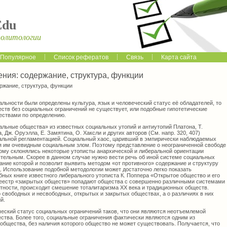
Edu
политологии
Популярное
Список рефератов
Связь
Карта сайта
ния: содержание, структура, функции
ржание, структура, функции
альности были определены культура, язык и человеческий статус её обладателей, то
еств без социальных ограничений не существует, или подобные гипотетические
ествами по определению.
альные общества» из известных социальных утопий и антиутопий Платона, Т.
, Дж. Оруэлла, Е. Замятина, О. Хаксли и других авторов (См. напр. 320, 407)
альной регламентацией. Социальный хаос, царивший в эмпирически наблюдаемых
я им очевидным социальным злом. Поэтому представление о неограниченной свободе
рому склонялись некоторые утописты анархической и либеральной ориентации
тельным. Скорее в данном случае нужно вести речь об иной системе социальных
ание которой и позволит выявить методом «от противного» содержание и структуру
 Использование подобной методологии может достаточно легко показать
бных книге известного либерального утописта К. Поппера «Открытое общество и его
н реестр «закрытых обществ» попадают общества с совершенно различными системами
стности, происходит смешение тоталитаризма ХХ века и традиционных обществ.
о свободных и несвободных, открытых и закрытых обществах, а о различиях в них
й.
ический статус социальных ограничений таков, что они являются неотъемлемой
ства. Более того, социальные ограничения фактически являются одним из
бщества, без наличия которого общество не может существовать. Получается, что