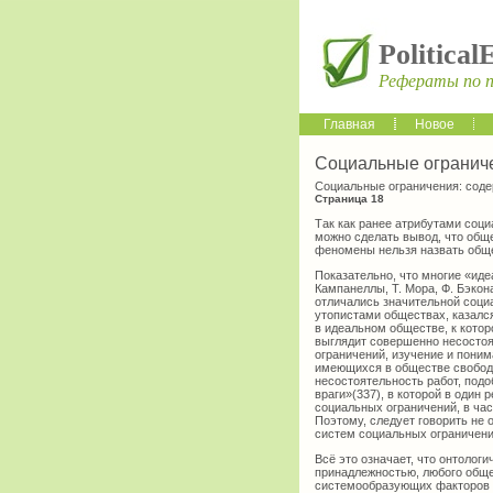
Political
Рефераты по 
Главная
Новое
Социальные ограниче
Социальные ограничения: соде
Страница 18
Так как ранее атрибутами соци
можно сделать вывод, что общ
феномены нельзя назвать общ
Показательно, что многие «иде
Кампанеллы, Т. Мора, Ф. Бэкона
отличались значительной соци
утопистами обществах, казалс
в идеальном обществе, к кото
выглядит совершенно несостоя
ограничений, изучение и поним
имеющихся в обществе свобод.
несостоятельность работ, подо
враги»(337), в которой в оди
социальных ограничений, в ча
Поэтому, следует говорить не 
систем социальных ограничени
Всё это означает, что онтолог
принадлежностью, любого обще
системообразующих факторов о