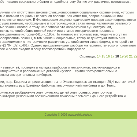
ибут нашего социального бытия и подобно этому бытию они различны, познаваемы,
аличии или отсутствии законов функционирования социальных ограничений, который
м о наличии социальных законов вообще. Как известно, вопрос о наличии или
в является спорным. В Философском энциклопедическом словаре закон определяется
 существенные, необходимые и повторяющиеся связи между явлениями реального
ные законы согласно тому же словарю это «объективно существующая,
вязь явлений общественной жизни или этапов исторического процесса,
ое движение истории»(415, с.195). По мнению материалистов, люди не могут ни
реобразовать законы, в том числе и социальные, которые действуют помимо их
в зависимости от исторически различных условий может лишь форма, в которой эти
ь»(270-Т.32, с.461). Однако при дальнейшем разборе материалистического понимания
ее и более входим в зону противоречий и парадоксов.
Страницы:
14
15
16
17
18
19
20
21
2
 - выверять), проверка и наладка приборов и механизмов, заключающаяся в
имодействия и расположения деталей и узлов. Термин "юстировка" обычно
ческим измерительным приборам.
зии, на р. Квирила и прилегающих плато. Железнодорожная станция. 29,4 тыс. жителей
марганцевых руд. Швейная фабрика, мясо-молочный комбинат и др. Театр.
ческое изображение электрических цепей электронных, электро- или
на котором условными обозначениями показаны элементы данного устройства и
Copyright © 2026 www.politicaledu.ru