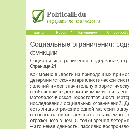
PoliticalEdu
Рефераты по политологии
Главная
Новое
Популярное
Список рефе
Социальные ограничения: соде
функции
Социальные ограничения: содержание, стр
Страница 24
Как можно вывести из приведённых пример
детерминистско-материалистической сис
явлений имеет значительную эвристическу
необъяснимое детерминизмом и снять его 
методологическая несостоятельность мате
исследовании социальных ограничений. Де
есть лишь отражение одной материи в друг
осознавать, ни исследовать отражаемого, т
отражённого в нём. С точки зрения детер
– это некая данность, пассивно воспроизв