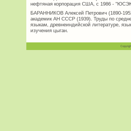
нефтяная корпорация США, с 1986 - "ЮСЭ
БАРАННИКОВ Алексей Петрович (1890-1952
академик АН СССР (1939). Труды по сред
языкам, древнеиндийской литературе, язык
изучения цыган.
Copyrigh