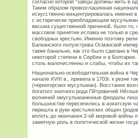
согласно которой “зайцы должны жить в одн
Таким образом провозглашенная национал
искусственно концентрировалась именно в 
с исторически преобладающим мусульманс
весьма существенной причиной, было то, 
массовое принятие ислама не только в сре
свободных крестьян. Именно поэтому рели
Балканского полуострова Османской импер
также банально, как это было сделано в Че
некоторой степени в Сербии и в Болгарии
столь малочисленны и слабы, чтобы их так
Национально-освободительная война в Чер
начале XVIII в., привела в 1703г. к резне 
(черногорских мусульман). Восстание воз
богатого знатного рода Пйтровичей Нйгош
волнений омусульманенные феодалы лиши
большинстве переселились в азиатскую ч
перешла в руки крестьянских общин (родов
вплоть до окончания 2-ой мировой войны 
заметную роль в политической жизни госуд