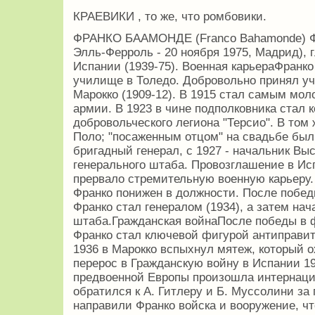
КРАЕВИКИ , то же, что ромбовики.
ФРАНКО БААМОНДЕ (Franco Bahamonde) Фра
Элль-Ферроль - 20 ноября 1975, Мадрид), 
Испании (1939-75). Военная карьераФранко
училище в Толедо. Добровольно принял уч
Марокко (1909-12). В 1915 стал самым мо
армии. В 1923 в чине подполковника стал 
добровольческого легиона "Терсио". В том 
Поло; "посаженным отцом" на свадьбе был 
бригадный генерал, с 1927 - начальник В
генерального штаба. Провозглашение в Ис
прервало стремительную военную карьеру.
Франко понижен в должности. После побе
Франко стал генералом (1934), а затем на
штаба.Гражданская войнаПосле победы в 
Франко стал ключевой фигурой антиправит
1936 в Марокко вспыхнул мятеж, который 
перерос в Гражданскую войну в Испании 1
предвоенной Европы произошла интернаци
обратился к А. Гитлеру и Б. Муссолини з
направили Франко войска и вооружение, ч