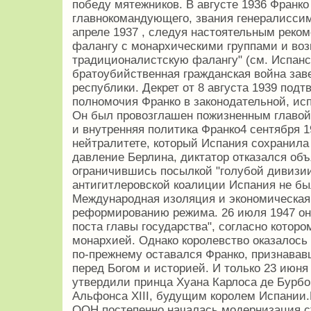
победу мятежников. В августе 1936 Франко
главнокомандующего, звания генералиссим
апреле 1937 , следуя настоятельным реко
фалангу с монархическими группами и воз
традиционалистскую фалангу" (см. Испанск
братоубийственная гражданская война за
республики. Декрет от 8 августа 1939 под
полномочия Франко в законодательной, ис
Он был провозглашен пожизненным главой
и внутренняя политика Франко4 сентября 1
нейтралитете, который Испания сохранила
давление Берлина, диктатор отказался об
ограничившись посылкой "голубой дивизи
антигитлеровской коалиции Испания не бы
Международная изоляция и экономическая 
реформированию режима. 26 июля 1947 он
поста главы государства", согласно котор
монархией. Однако королевство оказалось 
по-прежнему оставался Франко, признавав
перед Богом и историей. И только 23 июня
утвердили принца Хуана Карлоса де Бурбон
Альфонса XIII, будущим королем Испании.
ООН постепенно началась модернизация с