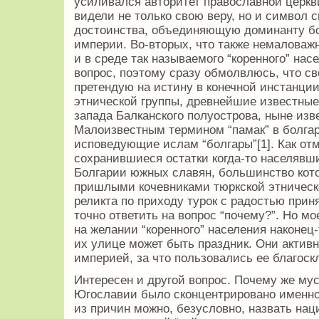
усиливался авторитет православной церкв
видели не только свою веру, но и символ 
достоинства, объединяющую доминанту б
империи. Во-вторых, что также немаловаж
и в среде так называемого “коренного” нас
вопрос, поэтому сразу обмолвлюсь, что св
претендую на истину в конечной инстанции
этнической группы, древнейшие известные
запада Балканского полуострова, ныне изв
Малоизвестным термином “памак” в болга
исповедующие ислам “болгары”[1]. Как отм
сохранившиеся остатки когда-то населяв
Болгарии южных славян, большинство кот
пришлыми кочевниками тюркской этническ
реликта по приходу турок с радостью при
точно ответить на вопрос “почему?”. Но м
на желании “коренного” населения наконец-
их улице может быть праздник. Они актив
империей, за что пользовались ее благоск
Интересен и другой вопрос. Почему же му
Югославии было сконцентрировано именно
из причин можно, безусловно, назвать нац