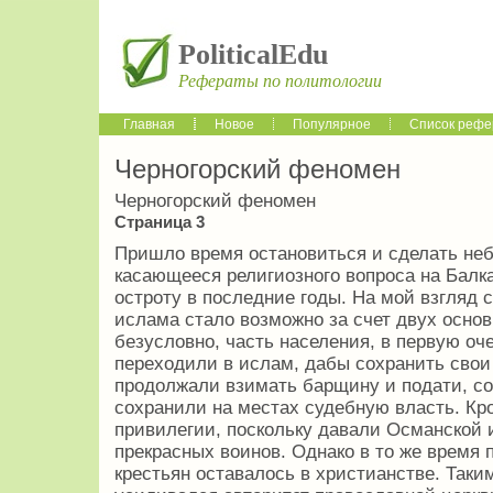
PoliticalEdu
Рефераты по политологии
Главная
Новое
Популярное
Список рефе
Черногорский феномен
Черногорский феномен
Страница 3
Пришло время остановиться и сделать не
касающееся религиозного вопроса на Балк
остроту в последние годы. На мой взгляд 
ислама стало возможно за счет двух основ
безусловно, часть населения, в первую о
переходили в ислам, дабы сохранить свои
продолжали взимать барщину и подати, с
сохранили на местах судебную власть. Кр
привилегии, поскольку давали Османской 
прекрасных воинов. Однако в то же врем
крестьян оставалось в христианстве. Так