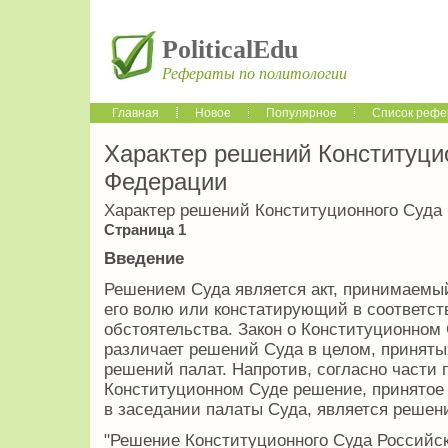
PoliticalEdu
Рефераты по политологии
Главная
Новое
Популярное
Список рефе
Характер решений Конституци
Федерации
Характер решений Конституционного Суда
Страница 1
Введение
Решением Суда является акт, принимаемы
его волю или констатирующий в соответст
обстоятельства. Закон о Конституционном
различает решений Суда в целом, принятых
решений палат. Напротив, согласно части 
Конституционном Суде решение, принятое к
в заседании палаты Суда, является решен
"Решение Конституционного Суда Российс