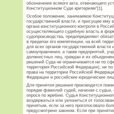
обозначение всякого акта, отвеча­ющего у
Конституционном Суде кри­териям"[1].
Особое положение, занимаемое Конституц
государственной власти, и присущее ему 
органа конституционного контро­ля в Росс
осуществляющего судебную власть в форм
судопроизводства, предоп­ределяют обяза
в пределах его компетенции, на всей тер
для всех органов государственной власти 
самоуправления, а также предприятий, учр
должностных лиц, граждан и их объединени
решений Суда не ограничивается ни по сф
территория Российской Федера­ции), ни по 
права на территории Российской Федераци
Феде­рации и российские юридические лица
Для принятия решения производится поим
порядке фамилий судей, начиная с судьи,
опросе по жребию. Судья Конституционног
воздержаться или уклониться от голосова
принятым, если за него проголосовало бол
предусмотрено законом. Если при приняти