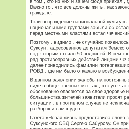
в том , кто из них и зачем сюда приехал , г
Важно то , что все должны жить , как зак
граждане.
Толи возрождение национальной культуры н
национальными группами забыли об осталь
перед местными властями встал чеченский
Поэтому , видимо , не случайно появилось
Суксун , адресованное депутатам Земского
под которым стояло 50 подписей. В нем го
ряд противоправных действий лицами чеч
далее приводились фамилии потерпевших 
РОВД , где им было отказано в возбуждени
В данном заявлении жалобы на постоянные
виде в общественных местах , что угнетае
обоснованно опасаются за свое здоровье 
большинства жителей заявители просят р
ситуации , в противном случае не исключ
разборок и самосудов.
Газета «Новая жизнь предоставила слово 
Суксунского ОВД Сергею Сабурову. Он приз