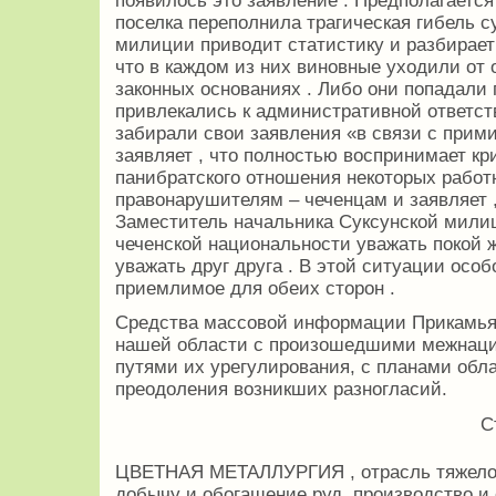
появилось это заявление . Предполагается
поселка переполнила трагическая гибель с
милиции приводит статистику и разбирает 
что в каждом из них виновные уходили от 
законных основаниях . Либо они попадали
привлекались к административной ответст
забирали свои заявления «в связи с прим
заявляет , что полностью воспринимает кр
панибратского отношения некоторых работ
правонарушителям – чеченцам и заявляет , 
Заместитель начальника Суксунской мили
чеченской национальности уважать покой
уважать друг друга . В этой ситуации особ
приемлимое для обеих сторон .
Средства массовой информации Прикамья 
нашей области с произошедшими межнац
путями их урегулирования, с планами обл
преодоления возникших разногласий.
С
ЦВЕТНАЯ МЕТАЛЛУРГИЯ , отрасль тяжело
добычу и обогащение руд, производство и