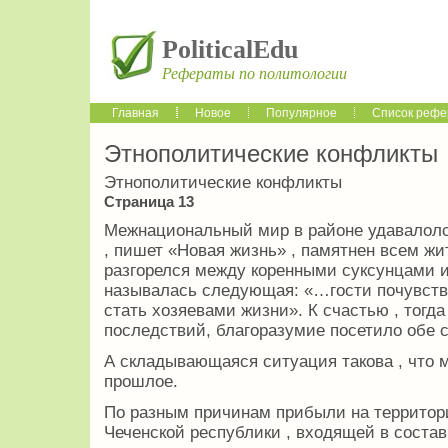
PoliticalEdu
Рефераты по политологии
Главная
Новое
Популярное
Список рефе
Этнополитические конфликты
Этнополитические конфликты
Страница 13
Межнациональный мир в районе удавалолсь 
, пишет «Новая жизнь» , памятнен всем жи
разгорелся между коренными суксунцами и
называлась следующая: «…гости почувство
стать хозяевами жизни». К счастью , тогд
последствий, благоразумие посетило обе 
А складывающаяся ситуация такова , что 
прошлое.
По разным причинам прибыли на территор
Чеченской республики , входящей в соста