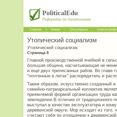
PoliticalEdu
Рефераты по политологии
Главная
Новое
Популярное
Список рефе
Утопический социализм
Утопический социализм
Страница 8
Главной производственной ячейкой в сель
большая община, насчитывающая не менее
и еще двух приписанных рабов. Во главе та
"почтенные в летах" распорядитель и расп
Таким образом, искусственно созданный 
семейно-патриархальный коллектив являет
приемлемой формой организации труда как 
земледелии.В отличие от традиционного по
выступал в качестве эксплуататора и конк
деревенской округе, Мор исходит из того, 
считают себя по отношению к деревенской 