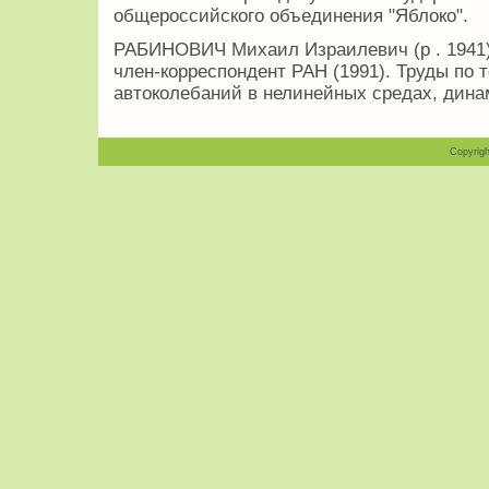
общероссийского объединения "Яблоко".
РАБИНОВИЧ Михаил Израилевич (р . 1941),
член-корреспондент РАН (1991). Труды по 
автоколебаний в нелинейных средах, дина
Copyrigh