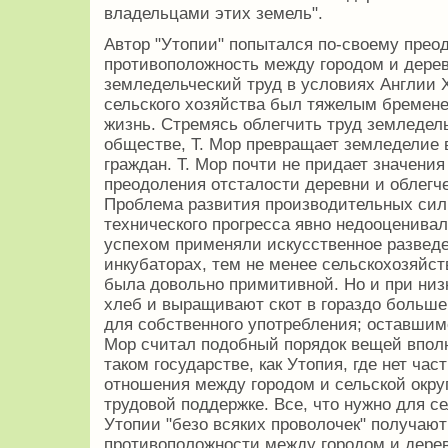
владельцами этих земель".
Автор "Утопии" попытался по-своему пре
противоположность между городом и дерев
земледельческий труд в условиях Англии X
сельского хозяйства был тяжелым бремене
жизнь. Стремясь облегчить труд земледел
обществе, Т. Мор превращает земледелие 
граждан. Т. Мор почти не придает значени
преодоления отсталости деревни и облегч
Проблема развития производительных сил
технического прогресса явно недооценивал
успехом применяли искусственное развед
инкубаторах, тем не менее сельскохозяйст
была довольно примитивной. Но и при низ
хлеб и выращивают скот в гораздо больше
для собственного употребления; оставшимс
Мор считал подобный порядок вещей впол
таком государстве, как Утопия, где нет час
отношения между городом и сельской окру
трудовой поддержке. Все, что нужно для с
Утопии "безо всяких проволочек" получаю
противоположности между городом и дере