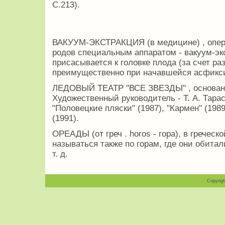
С.213).
ВАКУУМ-ЭКСТРАКЦИЯ (в медицине) , опер
родов специальным аппаратом - вакуум-экс
присасывается к головке плода (за счет р
преимущественно при начавшейся асфикс
ЛЕДОВЫЙ ТЕАТР "ВСЕ ЗВЕЗДЫ" , основан в
Художественный руководитель - Т. А. Тарас
"Половецкие пляски" (1987), "Кармен" (198
(1991).
ОРЕАДЫ (от греч . horos - гора), в грече
называться также по горам, где они обита
т. д.
Copyrigh