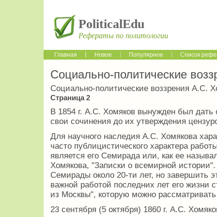
PoliticalEdu
Рефераты по политологии
Главная
Новое
Популярное
Список рефе
Социально-политические возз
Социально-политические воззрения А.С. Х
Страница 2
В 1854 г. А.С. Хомяков вынужден был дать
свои сочинения до их утверждения цензур
Для научного наследия А.С. Хомякова хар
часто публицистического характера рабо
является его Семирада или, как ее называ
Хомякова, "Записки о всемирной истории"
Семирады около 20-ти лет, но завершить э
важной работой последних лет его жизни с
из Москвы", которую можно рассматривать
23 сентября (5 октября) 1860 г. А.С. Хомяк