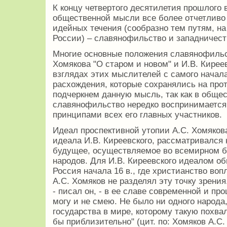
К концу четвертого десятилетия прошлого 
общественной мысли все более отчетлив
идейных течения (сообразно тем путям, на
России) – славянофильство и западничест
Многие основные положения славянофильс
Хомякова "О старом и новом" и И.В. Киреев
взглядах этих мыслителей с самого начал
расхождения, которые сохранялись на про
подчеркнем данную мысль, так как в обще
славянофильство нередко воспринимается
принципами всех его главных участников.
Идеал проспективной утопии А.С. Хомякова
идеала И.В. Киреевского, рассматривался 
будущее, осуществляемое во всемирном б
народов. Для И.В. Киреевского идеалом о
Россия начала 16 в., где христианство воп
А.С. Хомяков не разделял эту точку зрения
- писал он, - в ее славе современной и пр
могу и не смею. Не было ни одного народа
государства в мире, которому такую похв
бы приблизительно" (цит. по: Хомяков А.С. П