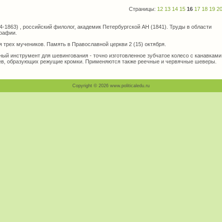
Страницы:
12
13
14
15
16
17
18
19
2
1863) , российский филолог, академик Петербургской АН (1841). Труды в области
графии.
я трех мучеников. Память в Православной церкви 2 (15) октября.
зный инструмент для шевингования - точно изготовленное зубчатое колесо с канавками
ев, образующих режущие кромки. Применяются также реечные и червячные шеверы.
Copyright © 2026 www.politicaledu.ru