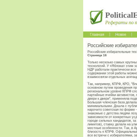
Political
Рефераты по 
Главная
Новое
Российские избирате
Российские избирательные тех
Страница 16
Только нескоько самых крупны
технологий. У «Яблока» этим 
НДР работали практически все
содержании этой работы можно
взаимосвязи отдельных агитац
Так, например, КПРФ, КРО, "В
основном путем проведения пр
региональном уровне КПРФ спо
партийные ячейки активистов, 
двери к двери", применяла под
Большая членская база делала 
минимальными. Дошла с публи
нарочито советская по форме -
знакомые с детства людям лозу
зависимости от конкретных усд
городе сильных кандидатов, за
лимитов), ставку делала на ули
местные особенности. Так, в 
близость к КПРФ. Официальный
все встречи с избирателями, з