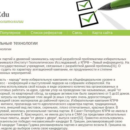
Edu
политологии
Популярное
Список рефератов
Связь
Карта сайта
льные технологии
нологии
х партий и движений занимались научной разработкой проблематики избирательных
занимался Институт Геополитических Исследований, у КПРФ – Левый информцентр. На
 государственные учреждения, связанные с разработкой данной проблемы[31]. О
 судить по характеру агитационной кампании, ее продуманности и степени
ионных мероприятий.
ласть - народу" вели избирательную кампанию на общефедеральном уровне в
есс - конференций и выступлений лидеров на собраниях избирателей. На
лна использовала свой козырь в виде огромного количества организованных в
готовых работать за идею, сделав упор на проведении так называемых, акций "от
ворный, по квартирный обход, за каждым активистом было закреплено от 5 до10 домов.
затраты на проведение этих акций (в иных случаях очень дорогостоящих)
кацией своих материалов до районной прессы. Избирательная кампания КПРФ
 митинги, пропаганда чисто идеологического характера партии, традиционные,
нги, внешний вид листовок, сереньких, плохо отпечатанных, красные флаги. В
ловий, менялась региональная тактика партии. В Санкт-Петербурге КПРФ не имела в
 исключением Е. Красницкого, не имела доступа в СМИ (за пределами обязательных
чные пикеты, акции "от двери к двери", выпуск газет[32]. Грамотно использовались
Архангельске победил «независимый» кандидат В. Гришин, рекламировавший свою
 кандидат Тамара Гудима рекламировала партию и аккуратно возила В. Гришина на
а неделю до выборов сняла свою кандидатуру.