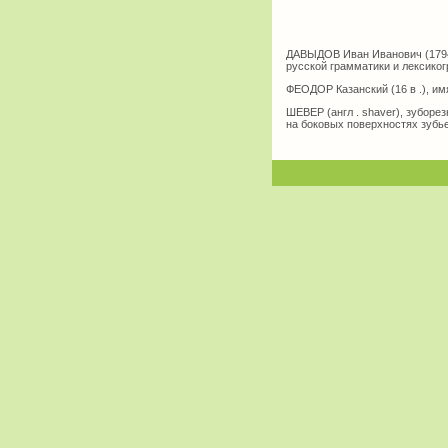
ДАВЫДОВ Иван Иванович (1794-
русской грамматики и лексико
ФЕОДОР Казанский (16 в .), им
ШЕВЕР (англ . shaver), зуборе
на боковых поверхностях зубь