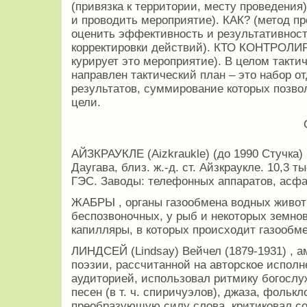
(привязка к территории, месту проведения)
и проводить мероприятие). КАК? (метод п
оценить эффективность и результативнос
корректировки действий). КТО КОНТРОЛИР
курирует это мероприятие). В целом такти
направлен тактический план – это набор 
результатов, суммирование которых позво
цели.
АЙЗКРАУКЛЕ (Aizkraukle) (до 1990 Стучка) ,
Даугава, близ. ж.-д. ст. Айзкраукле. 10,3 
ГЭС. Заводы: телефонных аппаратов, асфа
ЖАБРЫ , органы газообмена водных живот
беспозвоночных, у рыб и некоторых земно
капилляры, в которых происходит газообм
ЛИНДСЕЙ (Lindsay) Вейчел (1879-1931) , а
поэзии, рассчитанной на авторское испол
аудиторией, использовал ритмику богослу
песен (в т. ч. спиричуэлов), джаза, фольк
преобразующую силу слова, критиковал с