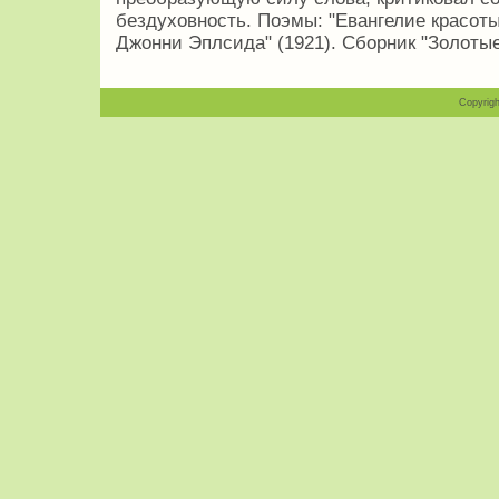
бездуховность. Поэмы: "Евангелие красоты" 
Джонни Эплсида" (1921). Сборник "Золотые
Copyrigh