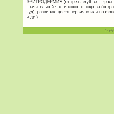
ЭРИТРОДЕРМИЯ (от греч . erythros - красн
значительной части кожного покрова (покр
зуд), развивающееся первично или на фо
и др.).
Copyrigh