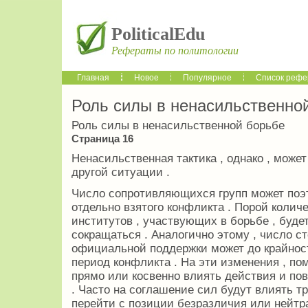
PoliticalEdu
Рефераты по политологии
Главная
Новое
Популярное
Список рефе
Роль силы в ненасильственно
Роль силы в ненасильственной борьбе
Страница 16
Ненасильственная тактика , однако , может
другой ситуации .
Число сопротивляющихся групп может поэ
отдельно взятого конфликта . Порой колич
институтов , участвующих в борьбе , буде
сокращаться . Аналогично этому , число с
официальной поддержки может до крайнос
период конфликта . На эти изменения , по
прямо или косвенно влиять действия и по
. Часто на соглашение сил будут влиять тр
перейти с позиции безразличия или нейтр