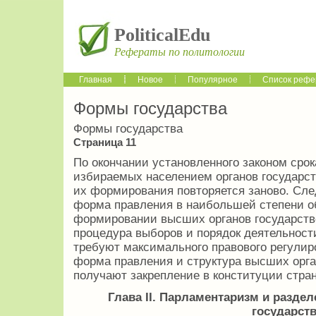
PoliticalEdu
Рефераты по политологии
Главная
Новое
Популярное
Список рефе
Формы государства
Формы государства
Страница 11
По окончании установленного законом сро
избираемых населением органов государст
их формирования повторяется заново. Сле
форма правления в наибольшей степени об
формировании высших органов государстве
процедура выборов и порядок деятельност
требуют максимального правового регулиро
форма правления и структура высших орга
получают закрепление в конституции стра
Глава
II
. Парламентаризм и раздел
государств