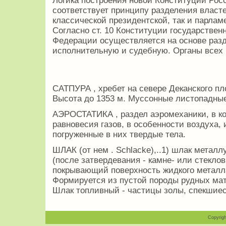
Логика построения новой Конституции Ро
соответствует принципу разделения власте
классической президентской, так и парла
Согласно ст. 10 Конституции государствен
Федерации осуществляется на основе разд
исполнительную и судебную. Органы всех 
САТПУРА , хребет на севере Деканского пло
Высота до 1353 м. Муссонные листопадные
АЭРОСТАТИКА , раздел аэромеханики, в к
равновесия газов, в особенности воздуха,
погруженные в них твердые тела.
ШЛАК (от нем . Schlacke),..1) шлак металл
(после затвердевания - камне- или стекло
покрывающий поверхность жидкого металл
Формируется из пустой породы рудных мате
Шлак топливный - частицы золы, спекшиес
Copyrigh