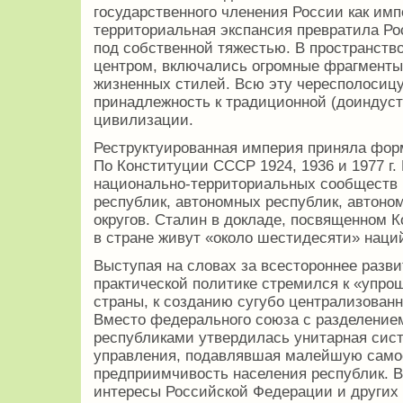
государственного членения России как им
территориальная экспансия превратила Р
под собственной тяжестью. В пространств
центром, включались огромные фрагменты 
жизненных стилей. Всю эту чересполосиц
принадлежность к традиционной (доиндуст
цивилизации.
Реструктуированная империя приняла фор
По Конституции СССР 1924, 1936 и 1977 г.
национально-территориальных сообществ 
республик, автономных республик, автоно
округов. Сталин в докладе, посвященном Ко
в стране живут «около шестидесяти» наци
Выступая на словах за всестороннее разви
практической политике стремился к «упр
страны, к созданию сугубо централизованн
Вместо федерального союза с разделение
республиками утвердилась унитарная сис
управления, подавлявшая малейшую самос
предприимчивость населения республик. В
интересы Российской Федерации и других