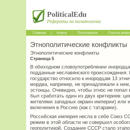
PoliticalEdu
Рефераты по политологии
Главная
Новое
Популярное
Список рефе
Этнополитические конфликты
Этнополитические конфликты
Страница 5
В обиходном словоупотреблении инородца
подданные неславянского происхождения.
государство относило к инородцам 13 этни
мордва, например, не принадлежали к ним,
эстонцы. Очевидно, чтобы этнос не попал 
был сработать один из двух критериев: ци
жителями западных окраин империи) или 
включения в Россию (как с татарами).
Российская империя несла в себе Союз СС
режим в этой области не совершил особог
геополитикой. Создание СССР стало этапо