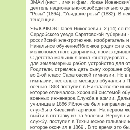
ЗМАЙ (наст . имя и фам. Йован Йованович) 
деятель национально-освободительного д
"Розы" (1864), "Увядшие розы" (1882). В н
тенденции.
ЯБЛОЧКОВ Павел Николаевич [2 (14) сентя
Сердобского уезда Саратовской губернии - 
российский электротехник, изобретатель и
Начальное обучениеЯблочков родился в с
мелкопоместного дворянина, происходившег
С детства мальчик любил конструировать
для землемерных работ, устройство для от
Родители, стремясь дать сыну хорошее обр
во 2-ой класс Саратовской гимназии. Но в
гимназии, несколько месяцев обучался в 
осенью 1863 поступил в Николаевское инж
которое отличалось хорошей системой об
военных инженеров.Служба в армии. Даль
училища в 1866 Яблочков был направлен 
службы в Киевский гарнизон. На первом ж
выйти в отставку из-за болезни. Вернувши
службу, поступил в Техническое гальванич
которое окончил в 1869 . В то время это б