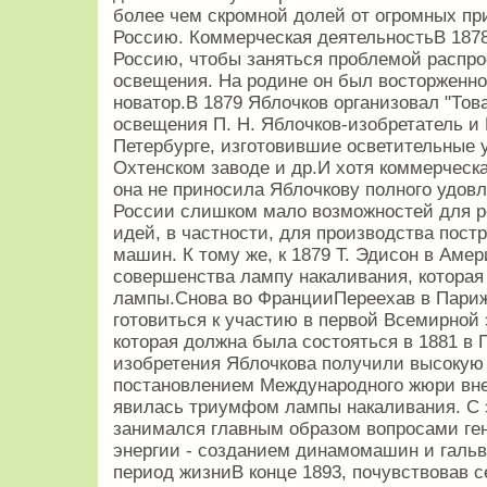
более чем скромной долей от огромных п
Россию. Коммерческая деятельностьВ 1878
Россию, чтобы заняться проблемой распро
освещения. На родине он был восторженно 
новатор.В 1879 Яблочков организовал "Тов
освещения П. Н. Яблочков-изобретатель и 
Петербурге, изготовившие осветительные у
Охтенском заводе и др.И хотя коммерческ
она не приносила Яблочкову полного удовл
России слишком мало возможностей для р
идей, в частности, для производства пост
машин. К тому же, к 1879 Т. Эдисон в Амер
совершенства лампу накаливания, которая
лампы.Снова во ФранцииПереехав в Париж 
готовиться к участию в первой Всемирной 
которая должна была состояться в 1881 в 
изобретения Яблочкова получили высокую
постановлением Международного жюри вне 
явилась триумфом лампы накаливания. С 
занимался главным образом вопросами ге
энергии - созданием динамомашин и галь
период жизниВ конце 1893, почувствовав 