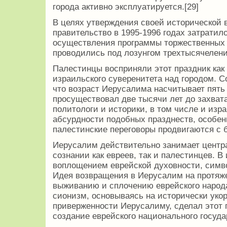
города активно эксплуатируется.[29]
В целях утверждения своей исторической 
правительство в 1995-1996 годах затратил
осуществления программы торжественных 
проводились под лозунгом трехтысячелен
Палестинцы восприняли этот праздник как
израильского суверенитета над городом. С
что возраст Иерусалима насчитывает пять т
просуществовал две тысячи лет до захват
политологи и историки, в том числе и изр
абсурдности подобных празднеств, особенн
палестинские переговоры продвигаются с
Иерусалим действительно занимает центр
сознании как евреев, так и палестинцев. В
воплощением еврейской духовности, симв
Идея возвращения в Иерусалим на протяж
выживанию и сплочению еврейского народа
сионизм, основываясь на исторически уко
приверженности Иерусалиму, сделал этот 
создание еврейского национального государ