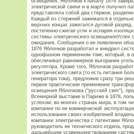
освещения, Яблочков к началу 1876 завер
электрической свечи и в марте получил па
представляла собой два стержня, разделе
Каждый из стержней зажимался в отдельно
верхних концах зажигался дуговой разряд, 
постепенно сжигая угли и испаряя изоляц
системы электрического освещенияУспех 
ожидания. Сообщения о ее появлении обо
1876 Яблочков разработал и внедрил сист
однофазном переменном токе, который, в о
обеспечивал равномерное выгорание уголь
регулятора. Кроме того, Яблочков разрабо
электрического света (то есть питания бол
генератора тока), предложив сразу три ре
первое практическое применение трансфо
освещения Яблочкова ("русский свет"), пр
Всемирной выставке в Париже в 1878, по
успехом; во многих странах мира, в том ч
компании по ее коммерческой эксплуатации
использование своих изобретений владел
компании электричества с патентами Яблоч
руководитель ее технического отдела, про
дальнейшим усовершенствованием систем