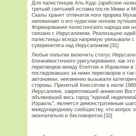
Для палестинцев Аль-Кудс (арабское назв
третьей святыней ислама после Мекки и М
Скалы хранит отпечаток ноги пророка Муха
напоминает о его чудесном ночном путеше
Формирование палестинского народа как н
связано с Иерусалимом. Реализацию идей
палестинцы всегда напрямую увязывали с
суверенитета над Иерусалимом.[31]
Любые попытки включить статус Иерусалим
ближневосточного урегулирования, как это
переговоров между Египтом и Израилем в 1
последовавших за ними переговоров о так
автономии, неизменно вызывали категорич
стороны. Принятый Кнессетом в июле 1980 
Иерусалиме, закреплявший аннексию Вост
объявивший весь город "единой неделимой
Израиль", является демонстративным шаг
международному сообществу, что вопрос 
окончательно и бесповоротно.[32]