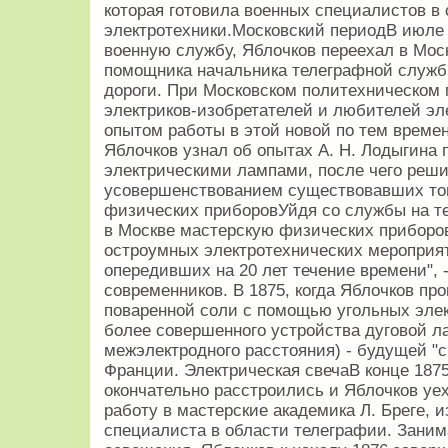
которая готовила военных специалистов в
электротехники.Московский периодВ июле 
военную службу, Яблочков переехал в Мос
помощника начальника телеграфной служб
дороги. При Московском политехническом 
электриков-изобретателей и любителей эл
опытом работы в этой новой по тем времен
Яблочков узнал об опытах А. Н. Лодыгина
электрическими лампами, после чего реши
усовершенствованием существовавших тог
физических приборовУйдя со службы на те
в Москве мастерскую физических приборо
остроумных электротехнических мероприя
опередивших на 20 лет течение времени", 
современников. В 1875, когда Яблочков пр
поваренной соли с помощью угольных элект
более совершенного устройства дуговой л
межэлектродного расстояния) - будущей "с
Франции. Электрическая свечаВ конце 187
окончательно расстроились и Яблочков уех
работу в мастерские академика Л. Бреге, 
специалиста в области телеграфии. Заним