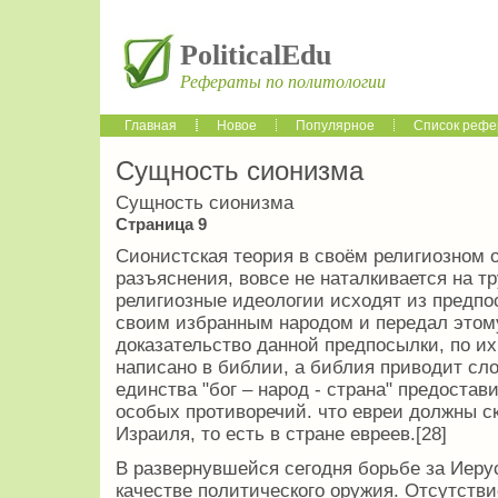
PoliticalEdu
Рефераты по политологии
Главная
Новое
Популярное
Список рефе
Сущность сионизма
Сущность сионизма
Страница 9
Сионистская теория в своём религиозном 
разъяснения, вовсе не наталкивается на т
религиозные идеологии исходят из предпо
своим избранным народом и передал этому
доказательство данной предпосылки, по их
написано в библии, а библия приводит сло
единства "бог – народ - страна" предостав
особых противоречий. что евреи должны с
Израиля, то есть в стране евреев.[28]
В развернувшейся сегодня борьбе за Иеру
качестве политического оружия. Отсутств