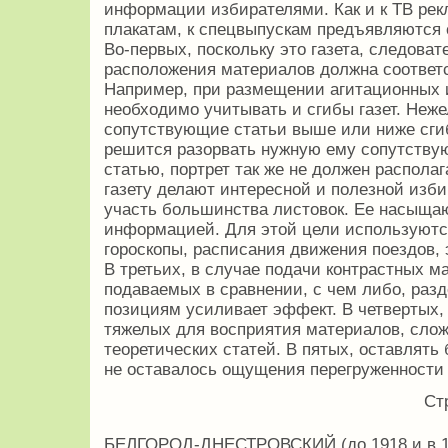
информации избирателями. Как и к ТВ рек
плакатам, к спецвыпускам предъявляются 
Во-первых, поскольку это газета, следоват
расположения материалов должна соответ
Например, при размещении агитационных
необходимо учитывать и сгибы газет. Неж
сопутствующие статьи выше или ниже сгиб
решится разорвать нужную ему сопутств
статью, портрет так же не должен располаг
газету делают интересной и полезной изби
участь большинства листовок. Ее насыща
информацией. Для этой цели используютс
гороскопы, расписания движения поездов, э
В третьих, в случае подачи контрастных м
подаваемых в сравнении, с чем либо, раз
позициям усиливает эффект. В четвертых,
тяжелых для восприятия материалов, сло
теоретических статей. В пятых, оставлять
не оставалось ощущения перегруженности
Ст
БЕЛГОРОД-ДНЕСТРОВСКИЙ (до 1918 и в 194