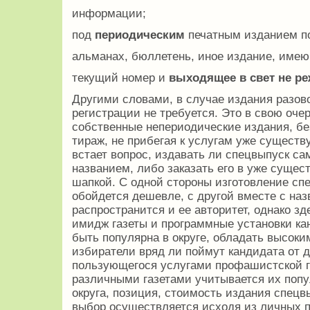
информации;
под
периодическим
печатным изданием по
альманах, бюллетень, иное издание, имею
текущий номер и
выходящее в свет не ре
Другими словами, в случае издания разов
регистрации не требуется. Это в свою оче
собственные непериодические издания, бе
тираж, не прибегая к услугам уже существ
встает вопрос, издавать ли спецвыпуск са
названием, либо заказать его в уже сущес
шапкой. С одной стороны изготовление сп
обойдется дешевле, с другой вместе с наз
распространится и ее авторитет, однако з
имидж газеты и программные установки кан
быть популярна в округе, обладать высок
избиратели вряд ли поймут кандидата от 
пользующегося услугами профашистской г
различными газетами учитывается их попу
округа, позиция, стоимость издания спецвы
выбор осуществляется исходя из личных п