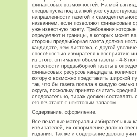
финансовых возможностей. На мой взгляд
спецвыпуска под шапкой уже существующе
направленности газетой и самодеятельног
названием, если позволяют финансовые с
уже известную газету. Требования которы
определяют и границы, в которых может ва
стороны предвыборная газета должна нес
кандидате, чем листовка, с другой увелич
способностью избирателя к восприятию и
из этого, оптимален объем газеты - 4-8 п
полосности предвыборной газеты в определ
финансовых ресурсов кандидата, количест
которую возможно представить широкой пу
так, что бы газета попала в каждую семь
округа, поскольку принято считать средней
следовательно, тираж должен составлять о
его печатают с некоторым запасом.
Содержание, оформление.
Все печатные материалы избирательных к
избирателей, их оформление должно обес
издания. Так же и содержание должно учи