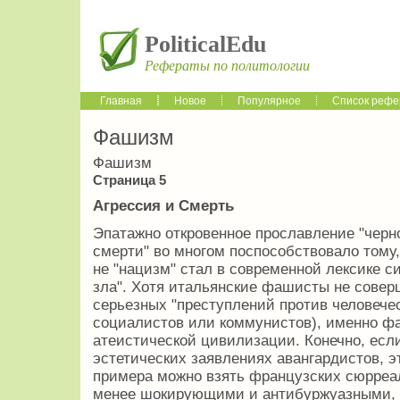
PoliticalEdu
Рефераты по политологии
Главная
Новое
Популярное
Список рефе
Фашизм
Фашизм
Страница 5
Агрессия и Смерть
Эпатажно откровенное прославление "черно
смерти" во многом поспособствовало тому
не "нацизм" стал в современной лексике с
зла". Хотя итальянские фашисты не совер
серьезных "преступлений против человечес
социалистов или коммунистов), именно ф
атеистической цивилизации. Конечно, есл
эстетических заявлениях авангардистов, э
примера можно взять французских сюрреа
менее шокирующими и антибуржуазными, 