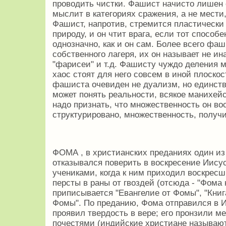
проводить чистки. Фашист начисто лишен 
мыслит в категориях сражения, а не мести
Фашист, напротив, стремится пластическ
природу, и он чтит врага, если тот способ
однозначно, как и он сам. Более всего фаш
собственного лагеря, их он называет не ина
"фарисеи" и т.д. Фашисту чуждо деления м
хаос стоят для него совсем в иной плоскос
фашиста очевиден не дуализм, но единств
может понять реальности, всякое манихейс
надо признать, что множественность он во
структурировано, множественность, полу
ФОМА , в христианских преданиях один из
отказывался поверить в воскресение Иису
учениками, когда к ним приходил воскресш
персты в раны от гвоздей (отсюда - "Фома
приписывается "Евангелие от Фомы", "Кни
Фомы". По преданию, Фома отправился в И
проявил твердость в вере; его пронзили ме
почестями (индийские христиане называют