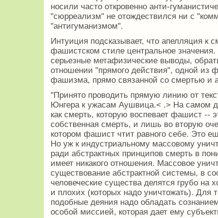
носили часто откровенно анти-гуманистиче
"сюрреализм" не отождествился ни с "ком
"антигуманизмом".
Интуиция подсказывает, что апелляция к с
фашистском стиле центральное значения.
серьезные метафизические выводы, обрат
отношении "прямого действия", одной из
фашизма, прямо связанной со смертью и а
"Принято проводить прямую линию от текс
Юнгера к ужасам Аушвица.< .> На самом де
как смерть, которую воспевает фашист -- э
собственная смерть, и лишь во вторую очер
котором фашист чтит равного себе. Это еще
Но уж к индустриальному массовому уни
ради абстрактных принципов смерть в по
имеет никакого отношения. Массовое унич
существование абстрактной системы, в соо
человеческие существа делятся грубо на 
и плохих (которых надо уничтожать). Для 
подобные деяния надо обладать сознанием
особой миссией, которая дает ему субъект