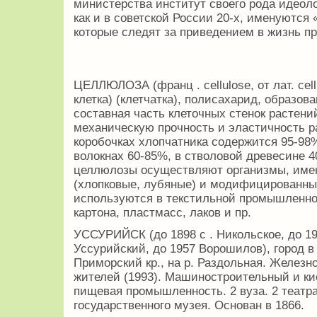
министерства институт своего рода идеоло
как и в советской России 20-х, именуются 
которые следят за приведением в жизнь п
ЦЕЛЛЮЛОЗА (франц . cellulose, от лат. cellu
клетка) (клетчатка), полисахарид, образов
составная часть клеточных стенок растен
механическую прочность и эластичность р
коробочках хлопчатника содержится 95-98
волокнах 60-85%, в стволовой древесине 
целлюлозы осуществляют организмы, име
(хлопковые, лубяные) и модифицированны
используются в текстильной промышленнос
картона, пластмасс, лаков и пр.
УССУРИЙСК (до 1898 с . Никольское, до 19
Уссурийский, до 1957 Ворошилов), город 
Приморский кр., на р. Раздольная. Железн
жителей (1993). Машиностроительный и ки
пищевая промышленность. 2 вуза. 2 театр
государственного музея. Основан в 1866.