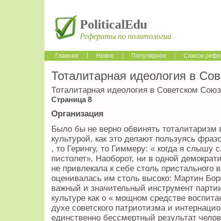
PoliticalEdu
Рефераты по политологии
Главная
Новое
Популярное
Список рефе
Тоталитарная идеология в Со
Тоталитарная идеология в Советском Сою
Страница 8
Организация
Было бы не верно обвинять тоталитаризм 
культурой, как это делают пользуясь фраз
, то Герингу, то Гиммеру: « когда я слышу 
пистолет». Наоборот, ни в одной демократ
не привлекала к себе столь пристального 
оценивалась им столь высоко: Мартин Борм
важный и значительный инструмент партии
культуре как о « мощном средстве воспита
духе советского патриотизма и интернацио
единственно бессмертный результат челове