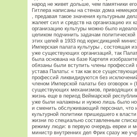
народ не живет дольше, чем памятники его
Гитлера написаны на стенах дома немецкого
, предавая такое значения культурным дела
жалеет сил и средств на организацию их ка
организацию культуры можно было идеало
целиком подчинить задачам политической
этих целей в 1933 под юрисдикцией минис
Имперская палата культуры , состоящая из
уже существующих организаций, так Палат
была основана на базе Картеля изобразите
обязаны были вступить члены профессий
устава Палаты: « так как все существующ
профессий ликвидируются без исключений 
членом Имперской палаты без оговорок » (I
существующих механизмов, приводящих в
жизнь еще в период Веймарской республики
уже были налажены и нужно лишь было но
и сменить обслуживающий персонал, что и
культурной политики пришедшего к власти
жизни по специально составленным списк
режиму люди: в первую очередь евреи и м
министр внутренних дел Фрик сразу же учр