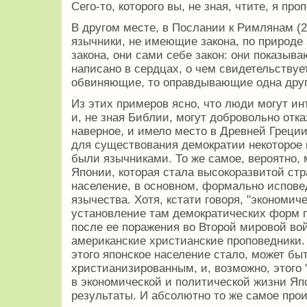
Сего-то, которого вы, не зная, чтите, я пр
В другом месте, в Послании к Римлянам (2:1
язычники, не имеющие закона, по природе 
закона, они сами себе закон: они показываю
написано в сердцах, о чем свидетельствуе
обвиняющие, то оправдывающие одна друг
Из этих примеров ясно, что люди могут ин
и, не зная Библии, могут добровольно отка
наверное, и имело место в Древней Греции,
для существования демократии некоторое 
были язычниками. То же самое, вероятно, 
Японии, которая стала высокоразвитой стра
население, в основном, формально испове
язычества. Хотя, кстати говоря, "экономич
установление там демократических форм 
после ее поражения во Второй мировой вой
американские христианские проповедники. 
этого японское население стало, может быт
христианизированным, и, возможно, этого "
в экономической и политической жизни Яп
результаты. И абсолютно то же самое про