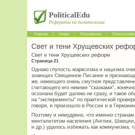
PoliticalEdu
Рефераты по политологии
Главная
Новое
Популярное
Список рефе
Свет и тени Хрущевских рефо
Свет и тени Хрущевских реформ
Страница 21
Однако глупость марксизма и нацизма оче
знающих Священное Писание и признающих
же, имеющего очень смутное представлени
считающего его некими "сказками", конечн
осознана будет далеко не сразу, и такое 
на "эксперименты" по практической проверк
говоря, и произошло в России и в Германи
Поэтому и немудрено, что именно странам
менталитетом населения (Англии, Швеции
и др.) удалось избежать как коммунизма, 